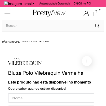
Autenticidade Garantida | 10%Off no PIX
0
Buscar
TERMOS MAIS BUSCADOS
MASCULINO
ROUPAS
1
º
bolsas
2
º
cris barros
3
º
chanel
VILEBREQUIN
4
º
vestido
Blusa Polo Vilebrequin Vermelha
5
º
gucci
Este produto não está disponível no momento
6
º
valentino
Quero saber quando estiver disponível
7
º
paula raia
8
º
burberry