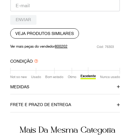
9
º
prada
10
º
louis vuitton
ENVIAR
VEJA PRODUTOS SIMILARES
Ver mais peças do vendedor
800202
:
76303
CONDIÇÃO
Excelente
Not so new
Usado
Bom estado
Ótimo
Nunca usado
MEDIDAS
Comprimento
Busto
73 cm
50 cm
FRETE E PRAZO DE ENTREGA
Ainda com dúvidas sobre as medidas? Fale com a nossa
equipe.
Mais Da Mesma Categoria