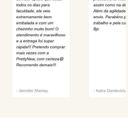
todos os dias para
assim como na des
faculdade, ela veio
Além da agilidade 
extremamente bem
envio. Parabéns pe
embalada e com um
trabalho e pela cur
cheirinho muito bom! O
Bjs
atendimento é maravilhoso
e a entrega foi super
rápida!!! Pretendo comprar
mais vezes com a
PrettyNew, com certeza😄
Recomendo demais!!!
-
Jennifer Mantau
-
Katre Danileviciu