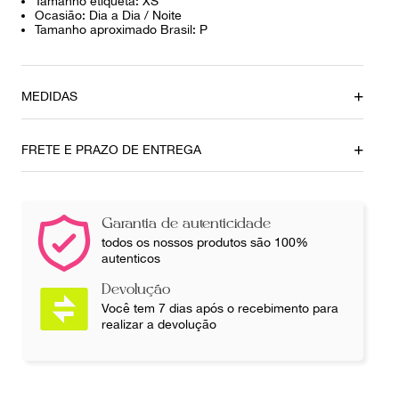
Tamanho etiqueta: XS
Ocasião: Dia a Dia / Noite
Tamanho aproximado Brasil: P
MEDIDAS
Tamanho da Alça
Comprimento
P
65cm
FRETE E PRAZO DE ENTREGA
Ombro
Busto
32cm
80cm
Garantia de autenticidade
Cintura
todos os nossos produtos são 100%
75cm
autenticos
Ainda com dúvidas sobre as medidas? Fale com a nossa
Devolução
equipe.
Você tem 7 dias após o recebimento para
realizar a devolução