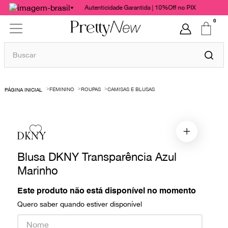
Autenticidade Garantida | 10%Off no PIX
0
Buscar
TERMOS MAIS BUSCADOS
FEMININO
ROUPAS
CAMISAS E BLUSAS
1
º
bolsas
2
º
cris barros
3
º
chanel
DKNY
4
º
vestido
Blusa DKNY Transparência Azul
5
º
gucci
Marinho
6
º
valentino
Este produto não está disponível no momento
7
º
paula raia
Quero saber quando estiver disponível
8
º
burberry