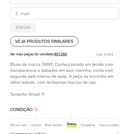
9
º
prada
10
º
louis vuitton
ENVIAR
VEJA PRODUTOS SIMILARES
Ver mais peças do vendedor
801285
:
81844
Blusa da marca DKNY. Confeccionada em tecido com
transparência e babados em azul marinho, conta com
segunda pele interna de seda. A peça se encontra em
ótimo estado, com levíssimas marcas de uso.
Tamanho Brasil: P.
CONDIÇÃO
Ótimo
Not so new
Usado
Bom estado
Excelente
Nunca usado