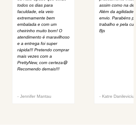
todos os dias para
assim como na des
faculdade, ela veio
Além da agilidade 
extremamente bem
envio. Parabéns pe
embalada e com um
trabalho e pela cur
cheirinho muito bom! O
Bjs
atendimento é maravilhoso
e a entrega foi super
rápida!!! Pretendo comprar
mais vezes com a
PrettyNew, com certeza😄
Recomendo demais!!!
-
Jennifer Mantau
-
Katre Danileviciu