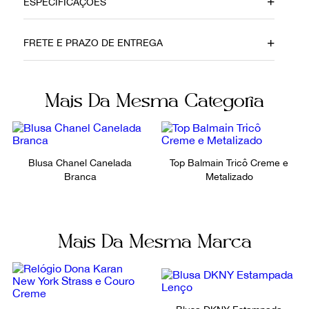
ESPECIFICAÇÕES
Data do Pagamento
Local
FRETE E PRAZO DE ENTREGA
5032025
São Paulo
Material
Cor
Mais Da Mesma Categoria
Tecido
Azul Marinho
Não sei meu CEP
Fecho
Fornecedor
Sem fecho
801285
Blusa Chanel Canelada
Top Balmain Tricô Creme e
Branca
Metalizado
Ocasião
Tamanho
Dia a Dia / Noite
P
Mais Da Mesma Marca