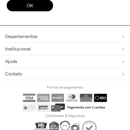
OK
Departamentos
+
Institucional
+
Ajuda
+
Contato
+
Formas de pagamentos
Certificados & Segurança