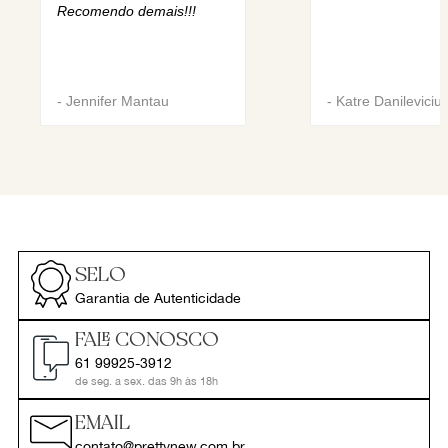
Recomendo demais!!!
-
Jennifer Mantau
-
Katre Danileviciu
SELO
Garantia de Autenticidade
FALE CONOSCO
61 99925-3912
de seg. a sex. das 9h às 18h
EMAIL
contato@prettynew.com.br