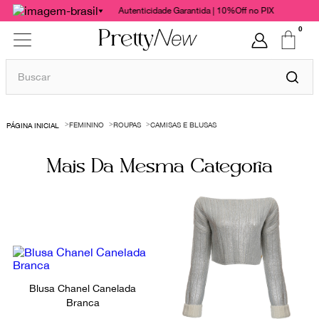
Autenticidade Garantida | 10%Off no PIX
0
Buscar
TERMOS MAIS BUSCADOS
FEMININO
ROUPAS
CAMISAS E BLUSAS
1
º
bolsas
2
º
cris barros
Mais Da Mesma Categoria
3
º
chanel
4
º
vestido
5
º
gucci
6
º
valentino
7
º
paula raia
Blusa Chanel Canelada
Branca
8
º
burberry