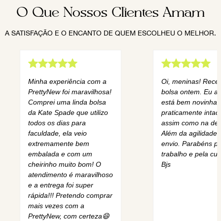
O Que Nossos Clientes Amam
A SATISFAÇÃO E O ENCANTO DE QUEM ESCOLHEU O MELHOR.
Minha experiência com a
Oi, meninas! Rece
PrettyNew foi maravilhosa!
bolsa ontem. Eu am
Comprei uma linda bolsa
está bem novinha,
da Kate Spade que utilizo
praticamente intact
todos os dias para
assim como na des
faculdade, ela veio
Além da agilidade 
extremamente bem
envio. Parabéns pe
embalada e com um
trabalho e pela cur
cheirinho muito bom! O
Bjs
atendimento é maravilhoso
e a entrega foi super
rápida!!! Pretendo comprar
mais vezes com a
PrettyNew, com certeza😄