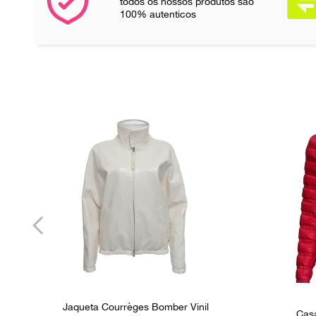
todos os nossos produtos são
100% autenticos
Jaqueta Courrèges Bomber Vinil
Cas