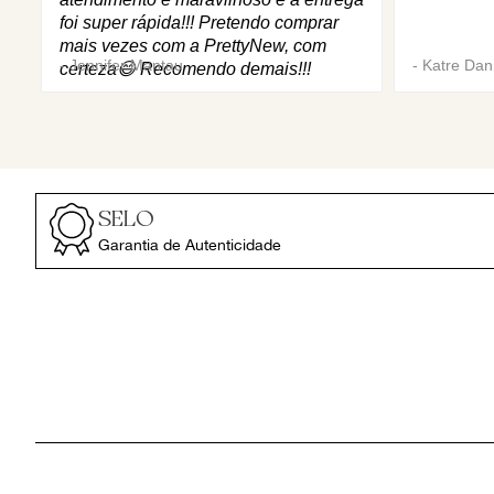
foi super rápida!!! Pretendo comprar
mais vezes com a PrettyNew, com
-
Jennifer Mantau
-
Katre Dani
certeza😄 Recomendo demais!!!
SELO
Garantia de Autenticidade