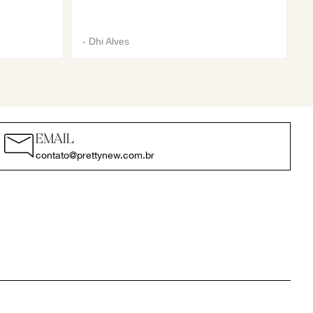
-
Dhi Alves
EMAIL
contato@prettynew.com.br