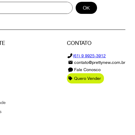
OK
TE
CONTATO
(61) 9 9925-3912
contato@prettynew.com.br
Fale Conosco
Quero Vender
ade
s