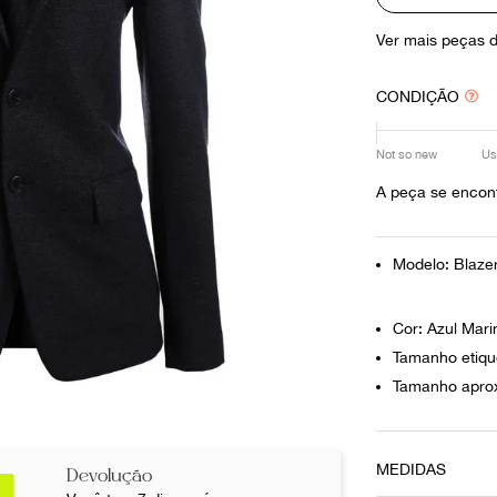
10
º
louis vuitton
Ver mais peças 
CONDIÇÃO
Not so new
Us
A peça se encon
Modelo: Blaze
Cor: Azul Mar
Tamanho etiqu
Tamanho aprox
MEDIDAS
Devolução