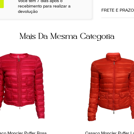
Você tem 7 dias após o
Comprimento
recebimento para realizar a
77cm
FRETE E PRAZ
devolução
Busto
92cm
Mais Da Mesma Categoria
Não sei meu CE
Ainda com 
aco Moncler Puffer Rosa
Casaco Moncler Puffer L