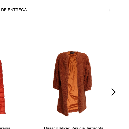
Ombro
40cm
O DE ENTREGA
P
dúvidas sobre as medidas? Fale com a nossa equipe.
aranja
Casaco Mixed Pelucia Terracota