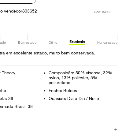
do vendedor
803652
:
84935
Excelente
ado
Bom estado
Ótimo
Nunca usado
tra em excelente estado, muito bem conservada.
r Theory
Composição: 50% viscose, 32%
nylon, 13% poliéster, 5%
poliuretano
inho
Fecho: Botões
eta: 36
Ocasião: Dia a Dia / Noite
imado Brasil: 38