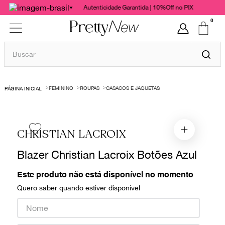
Autenticidade Garantida | 10%Off no PIX
0
Buscar
TERMOS MAIS BUSCADOS
FEMININO
ROUPAS
CASACOS E JAQUETAS
1
º
bolsas
2
º
cris barros
3
º
chanel
CHRISTIAN LACROIX
4
º
vestido
Blazer Christian Lacroix Botões Azul
5
º
gucci
Este produto não está disponível no momento
6
º
valentino
Quero saber quando estiver disponível
7
º
paula raia
8
º
burberry