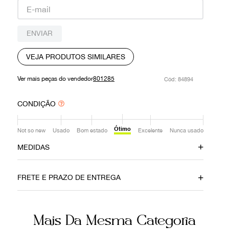
9
º
prada
10
º
louis vuitton
ENVIAR
VEJA PRODUTOS SIMILARES
Ver mais peças do vendedor
801285
:
84894
CONDIÇÃO
Ótimo
Not so new
Usado
Bom estado
Excelente
Nunca usado
MEDIDAS
Comprimento
Ombro
66cm
41cm
FRETE E PRAZO DE ENTREGA
Busto
90cm
Mais Da Mesma Categoria
Ainda com dúvidas sobre as medidas? Fale com a nossa