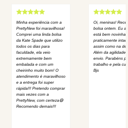
Minha experiência com a
Oi, meninas! Rece
PrettyNew foi maravilhosa!
bolsa ontem. Eu am
Comprei uma linda bolsa
está bem novinha,
da Kate Spade que utilizo
praticamente intact
todos os dias para
assim como na des
faculdade, ela veio
Além da agilidade 
extremamente bem
envio. Parabéns pe
embalada e com um
trabalho e pela cur
cheirinho muito bom! O
Bjs
atendimento é maravilhoso
e a entrega foi super
rápida!!! Pretendo comprar
mais vezes com a
PrettyNew, com certeza😄
Recomendo demais!!!