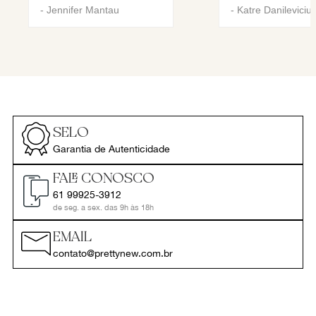
-
Jennifer Mantau
-
Katre Danileviciu
SELO
Garantia de Autenticidade
FALE CONOSCO
61 99925-3912
de seg. a sex. das 9h às 18h
EMAIL
contato@prettynew.com.br