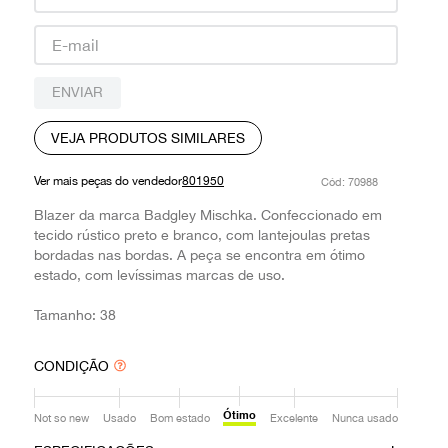
9
º
prada
10
º
louis vuitton
ENVIAR
VEJA PRODUTOS SIMILARES
Ver mais peças do vendedor
801950
:
70988
Blazer da marca Badgley Mischka. Confeccionado em
tecido rústico preto e branco, com lantejoulas pretas
bordadas nas bordas. A peça se encontra em ótimo
estado, com levíssimas marcas de uso.
Tamanho: 38
CONDIÇÃO
Ótimo
Not so new
Usado
Bom estado
Excelente
Nunca usado