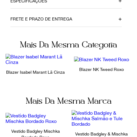
ESPECIFICAÇÕES
Data do Pagamento
Material
FRETE E PRAZO DE ENTREGA
26062023
Tecido
Cor
Fecho
Mais Da Mesma Categoria
Branco e Preto
Sem fecho
Itens Inclusos
Fornecedor
Sem Dustbag
801950
Blazer NK Tweed Roxo
Blazer Isabel Marant Lã Cinza
Ocasião
Tamanho
Noite
38
Mais Da Mesma Marca
Vestido Badgley Mischka
Vestido Badgley & Mischka