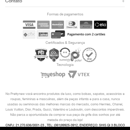
Contato
+
Formas de pagamentos
Certificados & Segurança
Tecnologia
No Prettynew você encontra produtos de luxo, como bolsas, sapatos, acessórios e
roupas, femininas e masculinas, além de peças infantis e para a casa, nunca
usadas ou seminovas das melhores marcas do mercado, como Hermès, Chanel,
Louis Vuitton, Dior, Prada, Gucci, Valentino e Louboutin, com descontos imperdíveis.
Não perca a oportunidade de comprar sua peça de grife dos sonhos por até
metade do preço da loja!
CNPJ: 21.270.636/0001-23 , TEL: (061)99925-3912, ENDEREÇO: SHIS QI 3 BLOCO