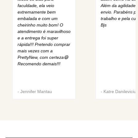
faculdade, ela veio
Além da agilidade 
extremamente bem
envio. Parabéns pe
embalada e com um
trabalho e pela cur
cheirinho muito bom! O
Bjs
atendimento é maravilhoso
e a entrega foi super
rápida!!! Pretendo comprar
mais vezes com a
PrettyNew, com certeza😄
Recomendo demais!!!
-
Jennifer Mantau
-
Katre Danileviciu