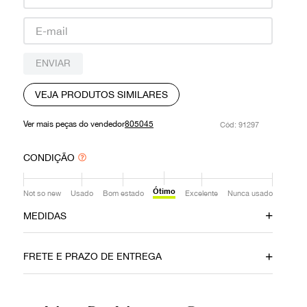
9
º
prada
10
º
louis vuitton
ENVIAR
VEJA PRODUTOS SIMILARES
Ver mais peças do vendedor
805045
:
91297
CONDIÇÃO
Ótimo
Not so new
Usado
Bom estado
Excelente
Nunca usado
MEDIDAS
Comprimento
Cintura
20cm
45cm
FRETE E PRAZO DE ENTREGA
Quadril
54cm