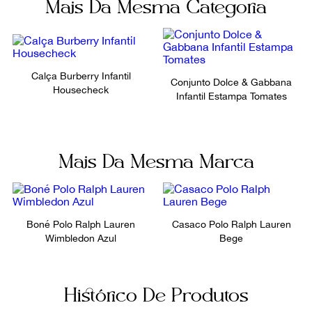
Mais Da Mesma Categoria
Ainda com dúvidas sobre as medidas? Fale com a nossa
equipe.
Calça Burberry Infantil
Conjunto Dolce & Gabbana
Housecheck
Infantil Estampa Tomates
Mais Da Mesma Marca
Boné Polo Ralph Lauren
Casaco Polo Ralph Lauren
Wimbledon Azul
Bege
Histórico De Produtos