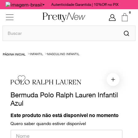
Autenticidade Garantida | 10%Off no PIX
0
Buscar
TERMOS MAIS BUSCADOS
INFANTIL
MASCULINO INFANTIL
1
º
bolsas
2
º
cris barros
3
º
chanel
POLO RALPH LAUREN
4
º
vestido
Bermuda Polo Ralph Lauren Infantil
5
º
gucci
Azul
6
º
paula raia
Este produto não está disponível no momento
7
º
valentino
Quero saber quando estiver disponível
8
º
burberry