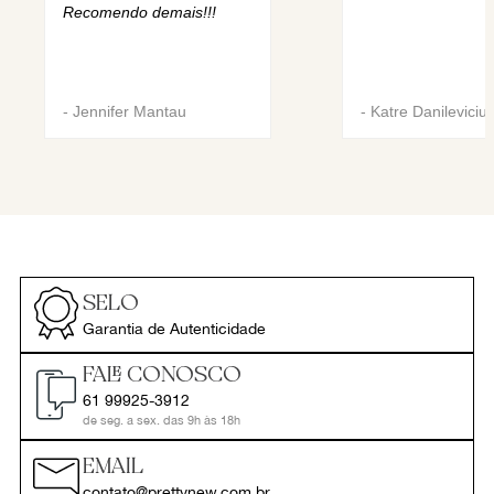
Recomendo demais!!!
-
Jennifer Mantau
-
Katre Danileviciu
SELO
Garantia de Autenticidade
FALE CONOSCO
61 99925-3912
de seg. a sex. das 9h às 18h
EMAIL
contato@prettynew.com.br