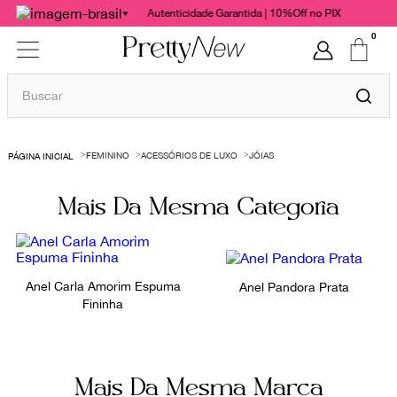
Autenticidade Garantida | 10%Off no PIX
0
Buscar
TERMOS MAIS BUSCADOS
FEMININO
ACESSÓRIOS DE LUXO
JÓIAS
1
º
bolsas
2
º
cris barros
Mais Da Mesma Categoria
3
º
chanel
4
º
vestido
5
º
Anel Carla Amorim Espuma
gucci
Anel Pandora Prata
Fininha
6
º
valentino
7
º
paula raia
8
º
burberry
Mais Da Mesma Marca