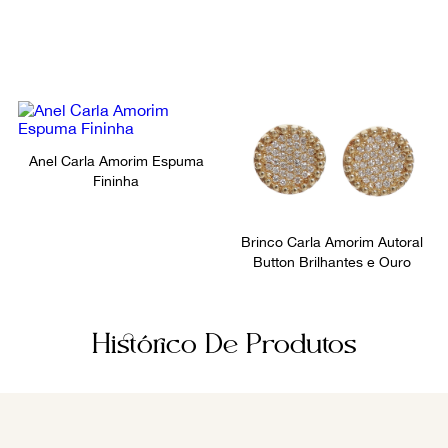
9
º
prada
10
º
louis vuitton
Anel Carla Amorim Espuma
Fininha
Brinco Carla Amorim Autoral
Button Brilhantes e Ouro
Histórico De Produtos