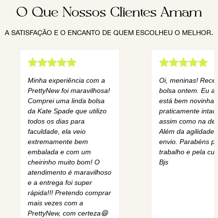
O Que Nossos Clientes Amam
A SATISFAÇÃO E O ENCANTO DE QUEM ESCOLHEU O MELHOR.
Minha experiência com a
Oi, meninas! Rece
PrettyNew foi maravilhosa!
bolsa ontem. Eu am
Comprei uma linda bolsa
está bem novinha,
da Kate Spade que utilizo
praticamente intact
todos os dias para
assim como na des
faculdade, ela veio
Além da agilidade 
extremamente bem
envio. Parabéns pe
embalada e com um
trabalho e pela cur
cheirinho muito bom! O
Bjs
atendimento é maravilhoso
e a entrega foi super
rápida!!! Pretendo comprar
mais vezes com a
PrettyNew, com certeza😄