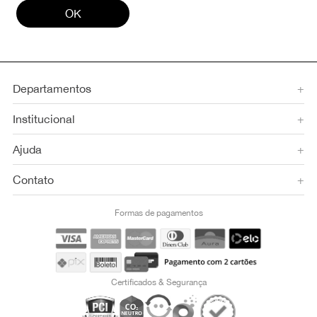
OK
Departamentos
+
Institucional
+
Ajuda
+
Contato
+
Formas de pagamentos
Certificados & Segurança