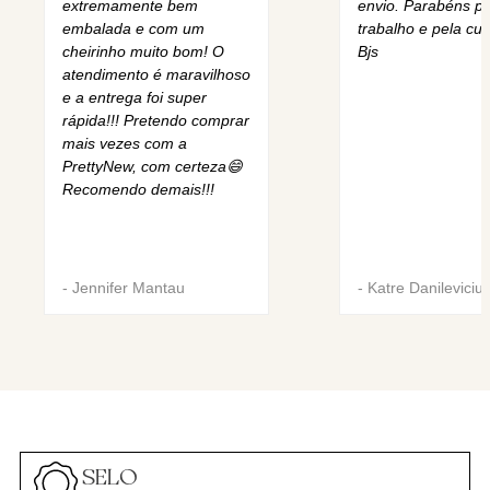
extremamente bem
envio. Parabéns pe
embalada e com um
trabalho e pela cur
cheirinho muito bom! O
Bjs
atendimento é maravilhoso
e a entrega foi super
rápida!!! Pretendo comprar
mais vezes com a
PrettyNew, com certeza😄
Recomendo demais!!!
-
Jennifer Mantau
-
Katre Danileviciu
SELO