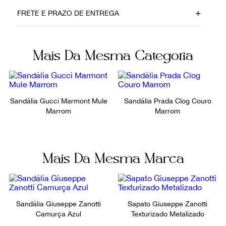
Material
Cor
FRETE E PRAZO DE ENTREGA
Cetim
Onça
Fornecedor
Ocasião
Mais Da Mesma Categoria
800401
Noite
Sandália Gucci Marmont Mule
Sandália Prada Clog Couro
Marrom
Marrom
Mais Da Mesma Marca
Sandália Giuseppe Zanotti
Sapato Giuseppe Zanotti
Camurça Azul
Texturizado Metalizado