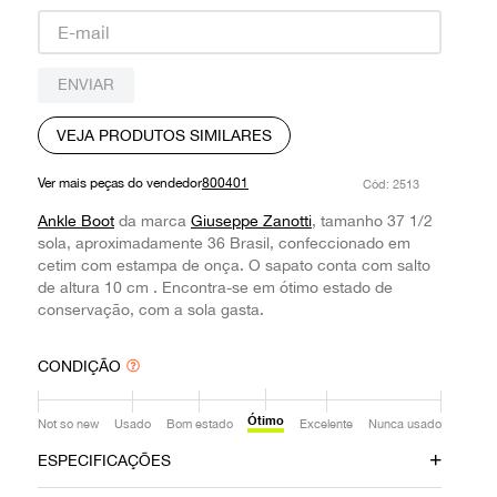
9
º
prada
10
º
louis vuitton
ENVIAR
VEJA PRODUTOS SIMILARES
Ver mais peças do vendedor
800401
:
2513
Ankle Boot
da marca
Giuseppe Zanotti
, tamanho 37 1/2
sola, aproximadamente 36 Brasil, confeccionado em
cetim com estampa de onça. O sapato conta com salto
de altura 10 cm . Encontra-se em ótimo estado de
conservação, com a sola gasta.
CONDIÇÃO
Ótimo
Not so new
Usado
Bom estado
Excelente
Nunca usado
ESPECIFICAÇÕES