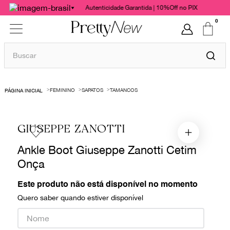
Autenticidade Garantida | 10%Off no PIX
0
Buscar
TERMOS MAIS BUSCADOS
FEMININO
SAPATOS
TAMANCOS
1
º
bolsas
2
º
cris barros
GIUSEPPE ZANOTTI
3
º
chanel
Ankle Boot Giuseppe Zanotti Cetim
4
º
vestido
Onça
5
º
gucci
6
º
paula raia
Este produto não está disponível no momento
Quero saber quando estiver disponível
7
º
valentino
8
º
burberry