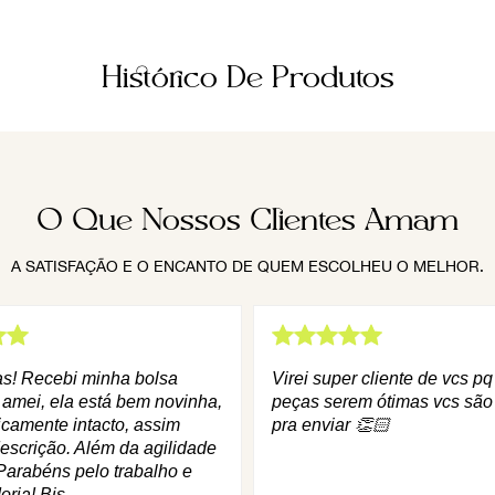
Histórico De Produtos
O Que Nossos Clientes Amam
A SATISFAÇÃO E O ENCANTO DE QUEM ESCOLHEU O MELHOR.
as! Recebi minha bolsa
Virei super cliente de vcs p
 amei, ela está bem novinha,
peças serem ótimas vcs são
icamente intacto, assim
pra enviar 👏🏻
escrição. Além da agilidade
Parabéns pelo trabalho e
oria! Bjs