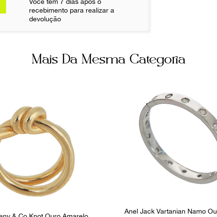
Você tem 7 dias após o
Ocasião
recebimento para realizar a
Dia a Dia
devolução
Mais Da Mesma Categoria
Anel Jack Vartanian Namo Ou
ffany & Co Knot Ouro Amarelo