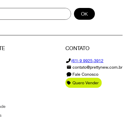
OK
TE
CONTATO
(61) 9 9925-3912
contato@prettynew.com.br
Fale Conosco
Quero Vender
ade
s