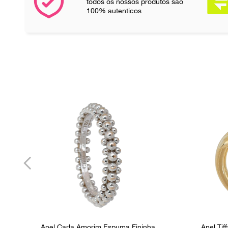
todos os nossos produtos são
100% autenticos
Anel Carla Amorim Espuma Fininha
Anel Ti