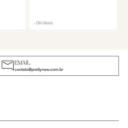
-
Dhi Alves
EMAIL
contato@prettynew.com.br