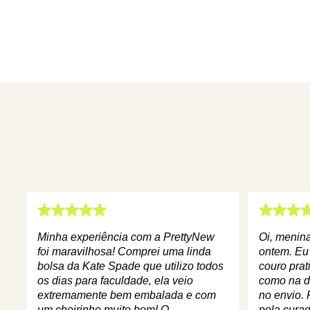
Minha experiência com a PrettyNew
Oi, menin
foi maravilhosa! Comprei uma linda
ontem. Eu
bolsa da Kate Spade que utilizo todos
couro prat
os dias para faculdade, ela veio
como na d
extremamente bem embalada e com
no envio. 
um cheirinho muito bom! O
pela curad