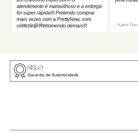
atendimento é maravilhoso e a entrega
foi super rápida!!! Pretendo comprar
mais vezes com a PrettyNew, com
-
Jennifer Mantau
-
Katre Dani
certeza😄 Recomendo demais!!!
SELO
Garantia de Autenticidade