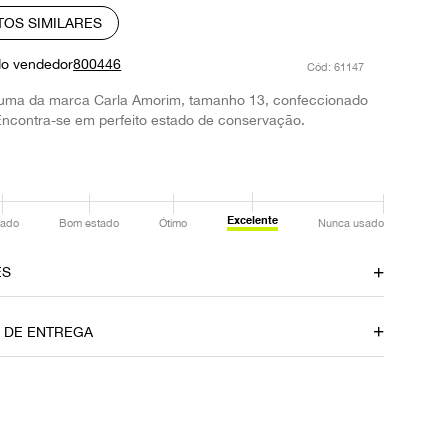
TOS SIMILARES
do vendedor
800446
:
61147
puma da marca Carla Amorim, tamanho 13, confeccionado
ncontra-se em perfeito estado de conservação.
Excelente
ado
Bom estado
Ótimo
Nunca usado
ES
amento
Material
O DE ENTREGA
Ouro
Itens Inclusos
Caixa
P