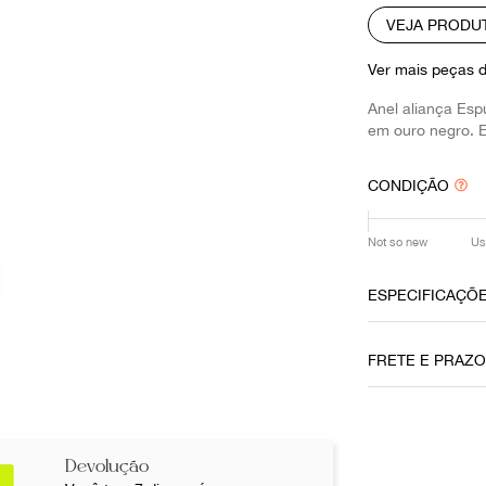
10
º
louis vuitton
VEJA PRODU
Ver mais peças 
Anel aliança Es
em ouro negro. E
CONDIÇÃO
Not so new
Us
ESPECIFICAÇÕ
Data do Pag
FRETE E PRAZ
19072021
Cor
Preto
Não sei meu CE
Devolução