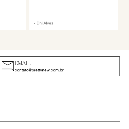
-
Dhi Alves
EMAIL
contato@prettynew.com.br