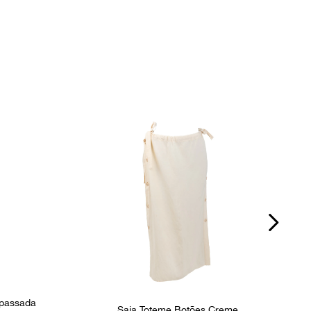
spassada
Saia Toteme Botões Creme