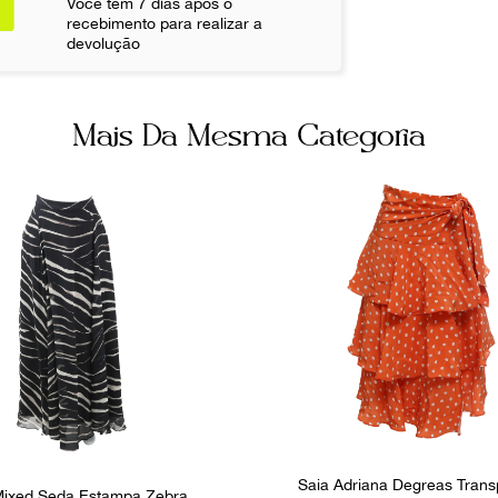
Você tem 7 dias após o
recebimento para realizar a
Ocasião
devolução
Dia a Dia
Mais Da Mesma Categoria
Saia Adriana Degreas Tran
Mixed Seda Estampa Zebra