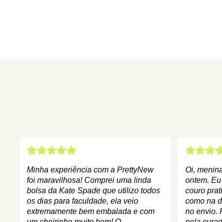
Minha experiência com a PrettyNew
Oi, menin
foi maravilhosa! Comprei uma linda
ontem. Eu
bolsa da Kate Spade que utilizo todos
couro prat
os dias para faculdade, ela veio
como na d
extremamente bem embalada e com
no envio. 
um cheirinho muito bom! O
pela curad