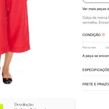
10
º
louis vuitton
Ver mais peças 
Calça da marca 
vermelha. Encon
CONDIÇÃO
Not so new
Us
A peça se encont
ESPECIFICAÇÕ
Data do Pag
FRETE E PRAZ
26072021
Cor
Vermelho
Devolução
Não sei meu CE