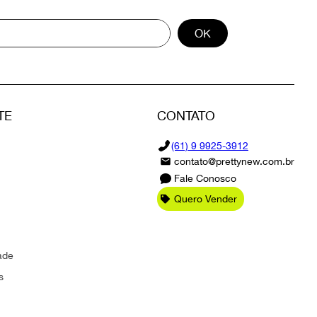
OK
TE
CONTATO
(61) 9 9925-3912
contato@prettynew.com.br
Fale Conosco
Quero Vender
ade
s