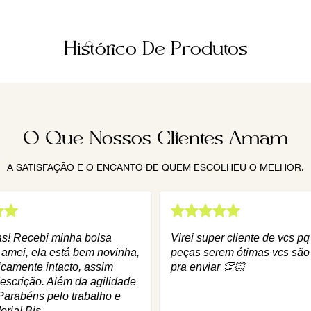
Histórico De Produtos
O Que Nossos Clientes Amam
A SATISFAÇÃO E O ENCANTO DE QUEM ESCOLHEU O MELHOR.
as! Recebi minha bolsa
Virei super cliente de vcs p
 amei, ela está bem novinha,
peças serem ótimas vcs são
icamente intacto, assim
pra enviar 👏🏻
escrição. Além da agilidade
Parabéns pelo trabalho e
oria! Bjs