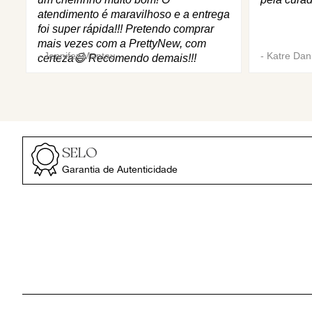
atendimento é maravilhoso e a entrega
foi super rápida!!! Pretendo comprar
mais vezes com a PrettyNew, com
-
Jennifer Mantau
-
Katre Dani
certeza😄 Recomendo demais!!!
SELO
Garantia de Autenticidade