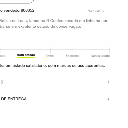
do vendedor
800352
:
64155
Betina de Luca, tamanho P. Confeccionado em linho na cor
tra-se em excelente estado de conservação.
Bom estado
ado
Ótimo
Excelente
Nunca usado
ra em estado satisfatório, com marcas de uso aparentes.
ES
amento
Material
O DE ENTREGA
Linho
Fornecedor
FPNYAOD
P