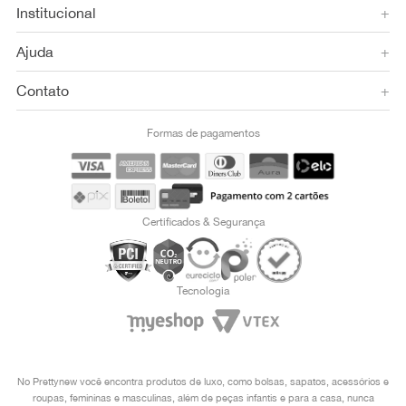
Institucional
+
Ajuda
+
Contato
+
Formas de pagamentos
Certificados & Segurança
Tecnologia
No Prettynew você encontra produtos de luxo, como bolsas, sapatos, acessórios e
roupas, femininas e masculinas, além de peças infantis e para a casa, nunca