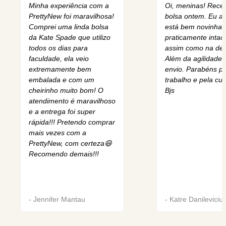
Minha experiência com a
Oi, meninas! Rece
PrettyNew foi maravilhosa!
bolsa ontem. Eu am
Comprei uma linda bolsa
está bem novinha,
da Kate Spade que utilizo
praticamente intact
todos os dias para
assim como na des
faculdade, ela veio
Além da agilidade 
extremamente bem
envio. Parabéns pe
embalada e com um
trabalho e pela cur
cheirinho muito bom! O
Bjs
atendimento é maravilhoso
e a entrega foi super
rápida!!! Pretendo comprar
mais vezes com a
PrettyNew, com certeza😄
Recomendo demais!!!
-
Jennifer Mantau
-
Katre Danileviciu