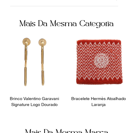
07062021
Metal
Cor
Fecho
Mais Da Mesma Categoria
Dourado
Fivela
Itens Inclusos
Fornecedor
Caixa e Dustbag
FPNYAYL
Ocasião
Dia a Dia
Brinco Valentino Garavani
Bracelete Hermès Atoalhado
Signature Logo Dourado
Laranja
Mais Da Mesma Marca