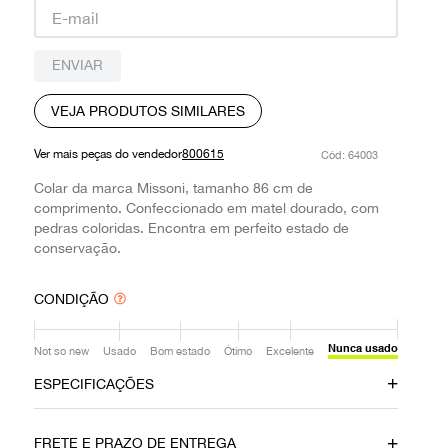
9
º
prada
10
º
louis vuitton
ENVIAR
VEJA PRODUTOS SIMILARES
Ver mais peças do vendedor
800615
:
64003
Colar da marca Missoni, tamanho 86 cm de
comprimento. Confeccionado em matel dourado, com
pedras coloridas. Encontra em perfeito estado de
conservação.
CONDIÇÃO
Nunca usado
Not so new
Usado
Bom estado
Ótimo
Excelente
ESPECIFICAÇÕES
Data do Pagamento
Material
FRETE E PRAZO DE ENTREGA