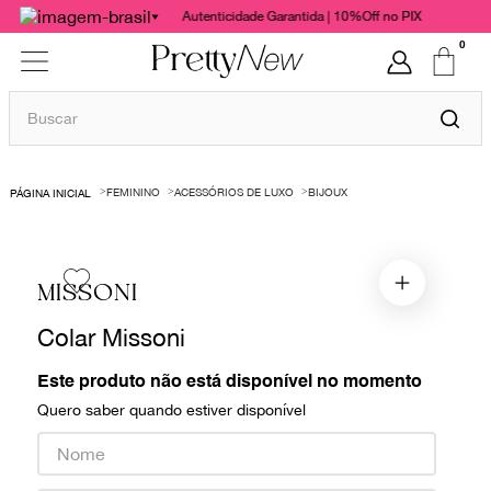
Autenticidade Garantida | 10%Off no PIX
0
Buscar
TERMOS MAIS BUSCADOS
FEMININO
ACESSÓRIOS DE LUXO
BIJOUX
1
º
bolsas
2
º
cris barros
3
º
chanel
MISSONI
4
º
vestido
Colar Missoni
5
º
gucci
Este produto não está disponível no momento
6
º
valentino
Quero saber quando estiver disponível
7
º
paula raia
8
º
burberry