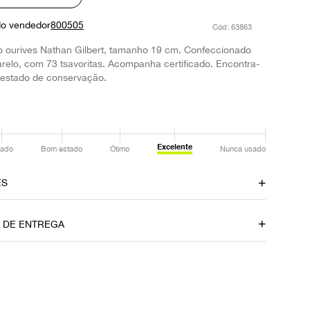
do vendedor
800505
:
63863
elo ourives Nathan Gilbert, tamanho 19 cm. Confeccionado
elo, com 73 tsavoritas. Acompanha certificado. Encontra-
 estado de conservação.
Excelente
ado
Bom estado
Ótimo
Nunca usado
ES
amento
Material
O DE ENTREGA
Ouro
Fecho
Encaixe
P