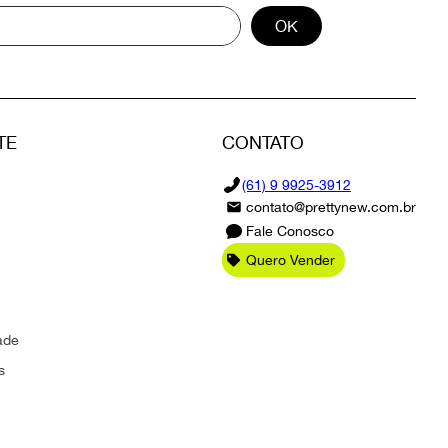
OK
TE
CONTATO
(61) 9 9925-3912
contato@prettynew.com.br
Fale Conosco
Quero Vender
ade
s