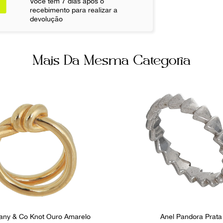
Você tem 7 dias após o
Fornecedor
recebimento para realizar a
FPNYAUD
devolução
Mais Da Mesma Categoria
ffany & Co Knot Ouro Amarelo
Anel Pandora Prata