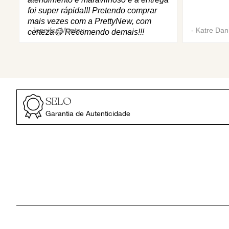
foi super rápida!!! Pretendo comprar
mais vezes com a PrettyNew, com
-
Jennifer Mantau
-
Katre Dani
certeza😄 Recomendo demais!!!
SELO
Garantia de Autenticidade