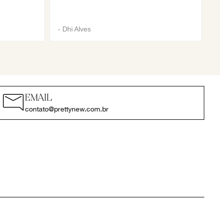
-
Dhi Alves
EMAIL
contato@prettynew.com.br