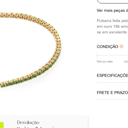
10
º
louis vuitton
Ver mais peças 
Pulseira feita p
em ouro 18k amar
se em excelente
CONDIÇÃO
Not so new
Us
ESPECIFICAÇÕ
Data do Pag
FRETE E PRAZ
15032021
Cor
Dourado
Não sei meu CE
Devolução