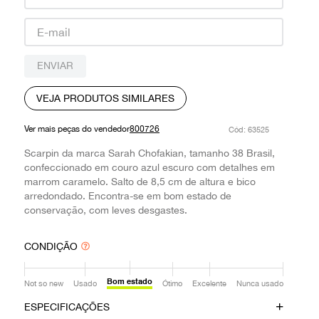
9
º
prada
10
º
louis vuitton
ENVIAR
VEJA PRODUTOS SIMILARES
Ver mais peças do vendedor
800726
:
63525
Scarpin da marca Sarah Chofakian, tamanho 38 Brasil,
confeccionado em couro azul escuro com detalhes em
marrom caramelo. Salto de 8,5 cm de altura e bico
arredondado. Encontra-se em bom estado de
conservação, com leves desgastes.
CONDIÇÃO
Bom estado
Not so new
Usado
Ótimo
Excelente
Nunca usado
ESPECIFICAÇÕES