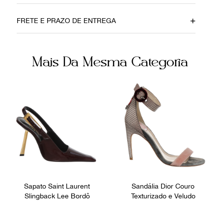
Data do Pagamento
Material
FRETE E PRAZO DE ENTREGA
22022021
Couro
Cor
Fornecedor
Mais Da Mesma Categoria
Azul
FPNYBTR
Ocasião
Dia a Dia
Sapato Saint Laurent
Sandália Dior Couro
Slingback Lee Bordô
Texturizado e Veludo