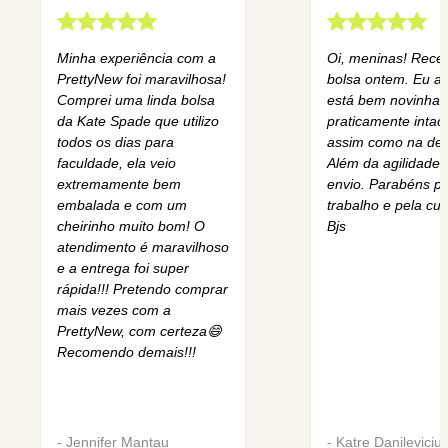
Minha experiência com a
Oi, meninas! Rece
PrettyNew foi maravilhosa!
bolsa ontem. Eu am
Comprei uma linda bolsa
está bem novinha,
da Kate Spade que utilizo
praticamente intact
todos os dias para
assim como na des
faculdade, ela veio
Além da agilidade 
extremamente bem
envio. Parabéns pe
embalada e com um
trabalho e pela cur
cheirinho muito bom! O
Bjs
atendimento é maravilhoso
e a entrega foi super
rápida!!! Pretendo comprar
mais vezes com a
PrettyNew, com certeza😄
Recomendo demais!!!
-
Jennifer Mantau
-
Katre Danileviciu