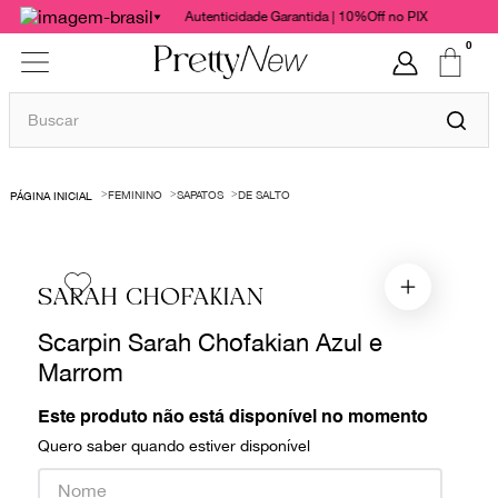
Autenticidade Garantida | 10%Off no PIX
0
Buscar
TERMOS MAIS BUSCADOS
FEMININO
SAPATOS
DE SALTO
1
º
bolsas
2
º
cris barros
3
º
chanel
SARAH CHOFAKIAN
4
º
gucci
Scarpin Sarah Chofakian Azul e
5
º
vestido
Marrom
6
º
valentino
Este produto não está disponível no momento
7
º
paula raia
Quero saber quando estiver disponível
8
º
burberry