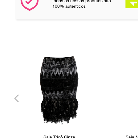
todos os nossos produtos são
100% autenticos
Saia Tricô Cinza
Saia 