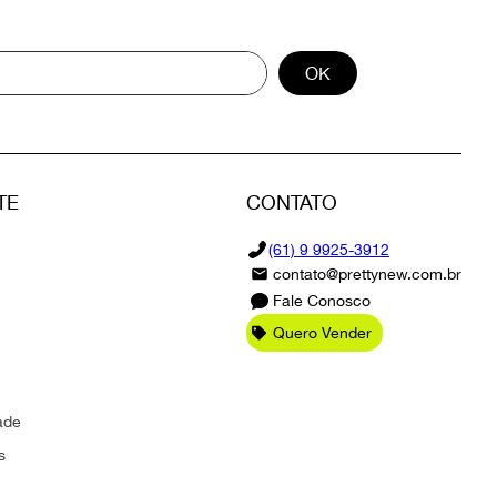
OK
TE
CONTATO
(61) 9 9925-3912
contato@prettynew.com.br
Fale Conosco
Quero Vender
ade
s