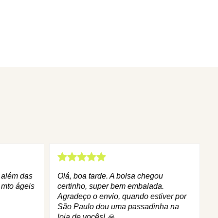
q além das
Olá, boa tarde. A bolsa chegou
 mto ágeis
certinho, super bem embalada.
Agradeço o envio, quando estiver por
São Paulo dou uma passadinha na
loja de vocês! 🙏