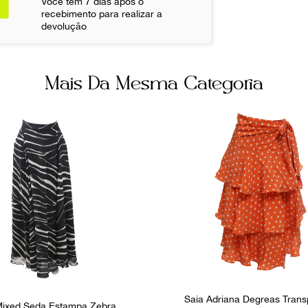
Você tem 7 dias após o
Não sei meu CE
recebimento para realizar a
devolução
Ocasião
Dia a Dia
Mais Da Mesma Categoria
Saia Adriana Degreas Tran
Mixed Seda Estampa Zebra