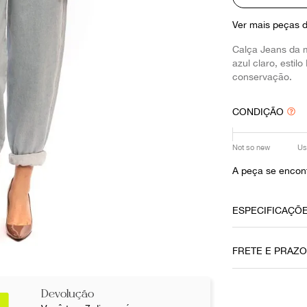
10
º
louis vuitton
Ver mais peças 
Calça Jeans da 
azul claro, esti
conservação.
CONDIÇÃO
Not so new
Us
A peça se encont
ESPECIFICAÇÕ
Data do Pag
FRETE E PRAZ
22032021
Cor
Devolução
Azul