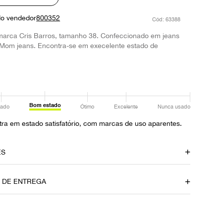
do vendedor
800352
:
63388
marca Cris Barros, tamanho 38. Confeccionado em jeans
lo Mom jeans. Encontra-se em execelente estado de
Bom estado
ado
Ótimo
Excelente
Nunca usado
ra em estado satisfatório, com marcas de uso aparentes.
ES
amento
Material
O DE ENTREGA
Jeans
Fornecedor
FPNYAOD