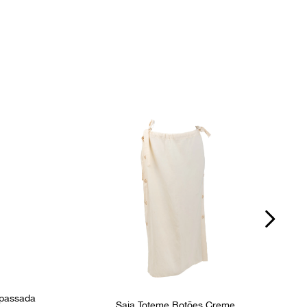
P
spassada
Saia Toteme Botões Creme