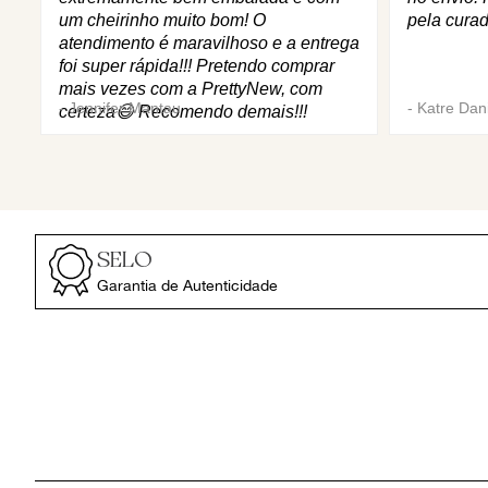
um cheirinho muito bom! O
pela curad
atendimento é maravilhoso e a entrega
foi super rápida!!! Pretendo comprar
mais vezes com a PrettyNew, com
-
Jennifer Mantau
-
Katre Dani
certeza😄 Recomendo demais!!!
SELO
Garantia de Autenticidade