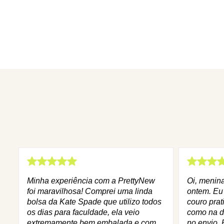
Minha experiência com a PrettyNew
Oi, menin
foi maravilhosa! Comprei uma linda
ontem. Eu
bolsa da Kate Spade que utilizo todos
couro prat
os dias para faculdade, ela veio
como na d
extremamente bem embalada e com
no envio. 