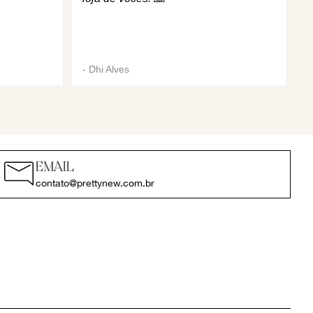
-
Dhi Alves
EMAIL
contato@prettynew.com.br