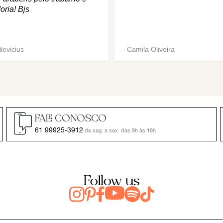
oria! Bjs
levicius
-
Camila Oliveira
FALE CONOSCO
61 99925-3912
de seg. a sex. das 9h às 18h
Follow us