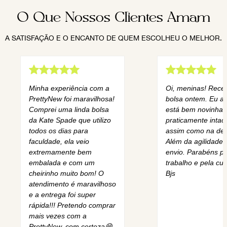
O Que Nossos Clientes Amam
A SATISFAÇÃO E O ENCANTO DE QUEM ESCOLHEU O MELHOR.
Minha experiência com a
Oi, meninas! Rece
PrettyNew foi maravilhosa!
bolsa ontem. Eu am
Comprei uma linda bolsa
está bem novinha,
da Kate Spade que utilizo
praticamente intact
todos os dias para
assim como na des
faculdade, ela veio
Além da agilidade 
extremamente bem
envio. Parabéns pe
embalada e com um
trabalho e pela cur
cheirinho muito bom! O
Bjs
atendimento é maravilhoso
e a entrega foi super
rápida!!! Pretendo comprar
mais vezes com a
PrettyNew, com certeza😄