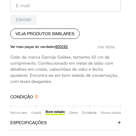
9
º
louis vuitton
10
º
prada
ENVIAR
VEJA PRODUTOS SIMILARES
Ver mais peças do vendedor
800282
:
63253
Colar da marca Dannijo Galilee, tamanho 42 cm de
comprimento. Confeccionado em metal de latão com
detalhes em cristal, cabochões de vidro e fecho
ajustável. Encontra-se em bom estado de conservação,
com leves desgastes.
CONDIÇÃO
Bom estado
Not so new
Usado
Ótimo
Excelente
Nunca usado
ESPECIFICAÇÕES
Local
Material