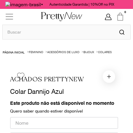
Autenticidade Garantida | 10%Off no PIX
0
Buscar
TERMOS MAIS BUSCADOS
FEMININO
ACESSÓRIOS DE LUXO
BIJOUX
COLARES
1
º
bolsas
2
º
cris barros
3
º
chanel
ACHADOS PRETTYNEW
4
º
vestido
Colar Dannijo Azul
5
º
gucci
Este produto não está disponível no momento
6
º
valentino
Quero saber quando estiver disponível
7
º
paula raia
8
º
burberry