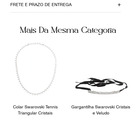
FRETE E PRAZO DE ENTREGA
Brasília
Metal
Cor
Fecho
Mais Da Mesma Categoria
Preto
Fivela
Não sei meu CEP
Fornecedor
Ocasião
800282
Dia a Dia
Colar Swarovski Tennis
Gargantilha Swarovski Cristais
Triangular Cristais
e Veludo