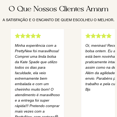
9
º
prada
O Que Nossos Clientes Amam
10
º
louis vuitton
A SATISFAÇÃO E O ENCANTO DE QUEM ESCOLHEU O MELHOR.
Minha experiência com a
Oi, meninas! Rece
PrettyNew foi maravilhosa!
bolsa ontem. Eu am
Comprei uma linda bolsa
está bem novinha,
da Kate Spade que utilizo
praticamente intact
todos os dias para
assim como na des
faculdade, ela veio
Além da agilidade 
extremamente bem
envio. Parabéns pe
embalada e com um
trabalho e pela cur
cheirinho muito bom! O
Bjs
atendimento é maravilhoso
e a entrega foi super
rápida!!! Pretendo comprar
mais vezes com a
PrettyNew, com certeza😄