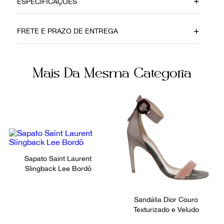
ESPECIFICAÇÕES
Data do Pagamento
Material
FRETE E PRAZO DE ENTREGA
21122020
Couro
Cor
Fornecedor
Mais Da Mesma Categoria
Preto
802280
Ocasião
Dia a Dia
Sapato Saint Laurent
Slingback Lee Bordô
Sandália Dior Couro
Texturizado e Veludo