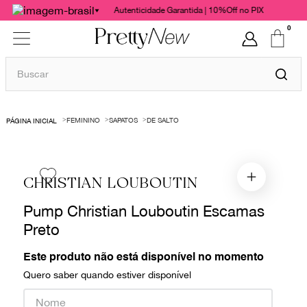
Autenticidade Garantida | 10%Off no PIX
0
Buscar
TERMOS MAIS BUSCADOS
FEMININO
SAPATOS
DE SALTO
1
º
bolsas
2
º
cris barros
3
º
chanel
CHRISTIAN LOUBOUTIN
4
º
vestido
Pump Christian Louboutin Escamas
5
º
gucci
Preto
6
º
valentino
Este produto não está disponível no momento
7
º
paula raia
Quero saber quando estiver disponível
8
º
burberry