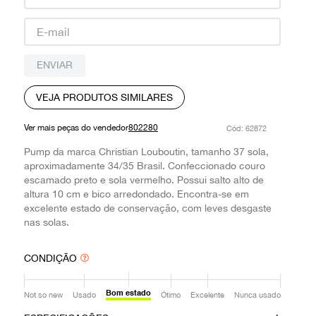
9
º
prada
10
º
louis vuitton
ENVIAR
VEJA PRODUTOS SIMILARES
Ver mais peças do vendedor
802280
:
62872
Pump da marca Christian Louboutin, tamanho 37 sola,
aproximadamente 34/35 Brasil. Confeccionado couro
escamado preto e sola vermelho. Possui salto alto de
altura 10 cm e bico arredondado. Encontra-se em
excelente estado de conservação, com leves desgaste
nas solas.
CONDIÇÃO
Bom estado
Not so new
Usado
Ótimo
Excelente
Nunca usado