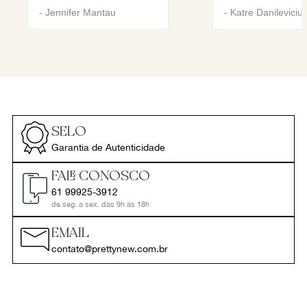
-
Jennifer Mantau
-
Katre Danileviciu
SELO
Garantia de Autenticidade
FALE CONOSCO
61 99925-3912
de seg. a sex. das 9h às 18h
EMAIL
contato@prettynew.com.br