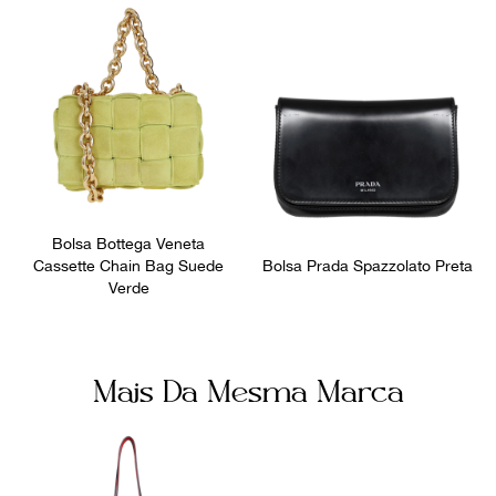
Número de Série
Bolsos internos
FL1150
2
Fornecedor
Ocasião
FPNYBRX
Dia a Dia
Bolsa Bottega Veneta
Cassette Chain Bag Suede
Bolsa Prada Spazzolato Preta
Verde
Mais Da Mesma Marca