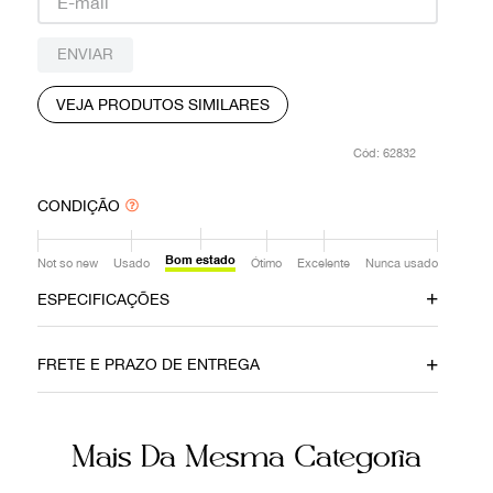
9
º
louis vuitton
ENVIAR
10
º
prada
VEJA PRODUTOS SIMILARES
:
62832
CONDIÇÃO
Bom estado
Not so new
Usado
Ótimo
Excelente
Nunca usado
ESPECIFICAÇÕES
Data do Pagamento
Material
FRETE E PRAZO DE ENTREGA
19102020
Canvas
Cor
Fecho
Mais Da Mesma Categoria
Marrom
Zíper