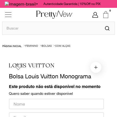
Autenticidade Garantida | 10%Off no PIX
0
Buscar
TERMOS MAIS BUSCADOS
FEMININO
BOLSAS
COM ALÇAS
1
º
bolsas
2
º
cris barros
LOUIS VUITTON
3
º
chanel
Bolsa Louis Vuitton Monograma
4
º
vestido
5
º
gucci
Este produto não está disponível no momento
Quero saber quando estiver disponível
6
º
valentino
7
º
paula raia
8
º
burberry