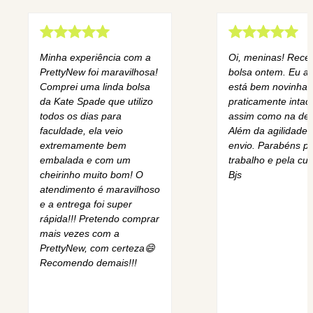
Minha experiência com a
Oi, meninas! Rece
PrettyNew foi maravilhosa!
bolsa ontem. Eu am
Comprei uma linda bolsa
está bem novinha,
da Kate Spade que utilizo
praticamente intact
todos os dias para
assim como na des
faculdade, ela veio
Além da agilidade 
extremamente bem
envio. Parabéns pe
embalada e com um
trabalho e pela cur
cheirinho muito bom! O
Bjs
atendimento é maravilhoso
e a entrega foi super
rápida!!! Pretendo comprar
mais vezes com a
PrettyNew, com certeza😄
Recomendo demais!!!