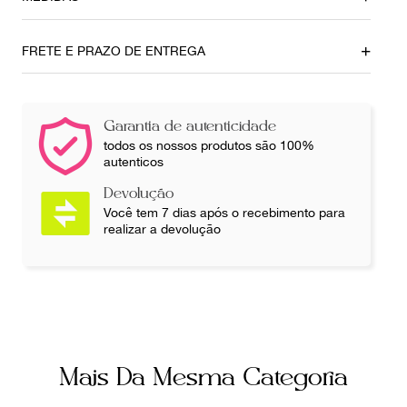
Profundidade
Circunferência
0
0
FRETE E PRAZO DE ENTREGA
Comprimento
Ombro
86cm
38cm
Garantia de autenticidade
Busto
Cintura
todos os nossos produtos são 100%
86cm
70cm
autenticos
Quadril
Pé maior
Devolução
80cm
0
Você tem 7 dias após o recebimento para
realizar a devolução
Ainda com dúvidas sobre as medidas? Fale com a nossa
equipe.
Mais Da Mesma Categoria