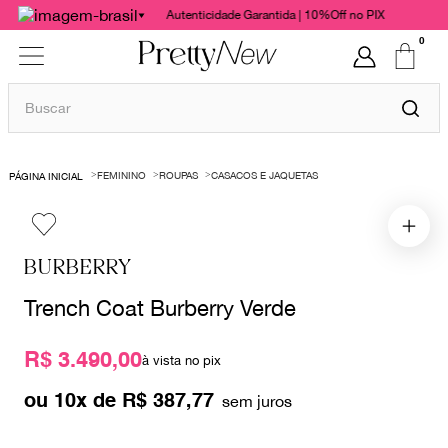
Autenticidade Garantida | 10%Off no PIX
0
Buscar
TERMOS MAIS BUSCADOS
FEMININO
ROUPAS
CASACOS E JAQUETAS
1
º
bolsas
2
º
cris barros
3
º
chanel
BURBERRY
4
º
gucci
Trench Coat Burberry Verde
5
º
vestido
R$ 3.490,00
6
º
valentino
à vista no pix
7
º
paula raia
ou
10
x de
R$
387
,
77
8
º
burberry