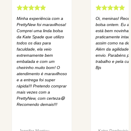
Minha experiência com a
Oi, meninas! Rece
PrettyNew foi maravilhosa!
bolsa ontem. Eu am
Comprei uma linda bolsa
está bem novinha,
da Kate Spade que utilizo
praticamente intact
todos os dias para
assim como na des
faculdade, ela veio
Além da agilidade 
extremamente bem
envio. Parabéns pe
embalada e com um
trabalho e pela cur
cheirinho muito bom! O
Bjs
atendimento é maravilhoso
e a entrega foi super
rápida!!! Pretendo comprar
mais vezes com a
PrettyNew, com certeza😄
Recomendo demais!!!
-
Jennifer Mantau
-
Katre Danileviciu