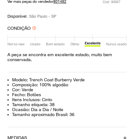
Ver mais peças do vendedor
801482
:
90957
9
º
prada
10
º
louis vuitton
Disponível:
São Paulo - SP
CONDIÇÃO
Excelente
Not so new
Usado
Bom estado
Ótimo
Nunca usado
A peça se encontra em excelente estado, muito bem
conservada.
Modelo: Trench Coat Burberry Verde
Composição: 100% algodão
Cor: Verde
Fecho: Botões
Itens Inclusos: Cinto
Tamanho etiqueta: 38
Ocasião: Dia a Dia / Noite
Tamanho aproximado Brasil: 36
MEDIDAS