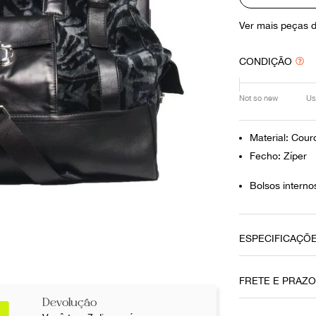
10
º
louis vuitton
Ver mais peças 
CONDIÇÃO
Not so new
Us
Material: Cour
Fecho: Zíper
Bolsos interno
ESPECIFICAÇÕ
Material
FRETE E PRAZ
Couro
Devolução