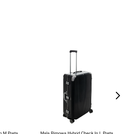
Itens Inclusos
Dust Bag, Alça Longa
P
nos
Fornecedor
800195
n M Preta
Mala Rimowa Hybrid Check In L Preta