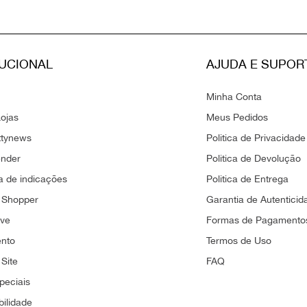
TUCIONAL
AJUDA E SUPOR
Minha Conta
ojas
Meus Pedidos
ttynews
Politica de Privacidade
ender
Politica de Devolução
 de indicações
Politica de Entrega
 Shopper
Garantia de Autenticid
ove
Formas de Pagamento
ento
Termos de Uso
Site
FAQ
peciais
bilidade