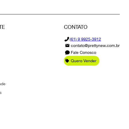
TE
CONTATO
(61) 9 9925-3912
contato@prettynew.com.br
Fale Conosco
Quero Vender
ade
s