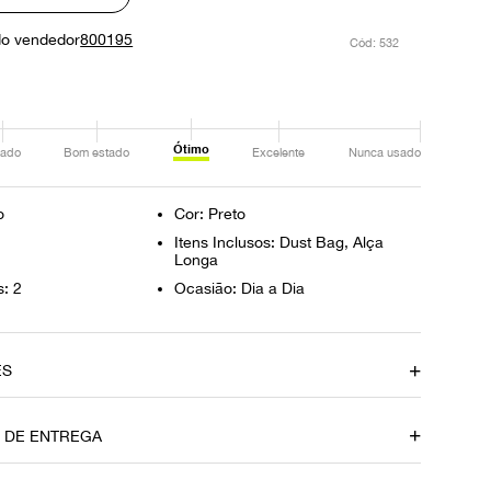
do vendedor
800195
:
532
Ótimo
ado
Bom estado
Excelente
Nunca usado
o
Cor: Preto
Itens Inclusos: Dust Bag, Alça
Longa
s: 2
Ocasião: Dia a Dia
ES
Cor
O DE ENTREGA
Preto