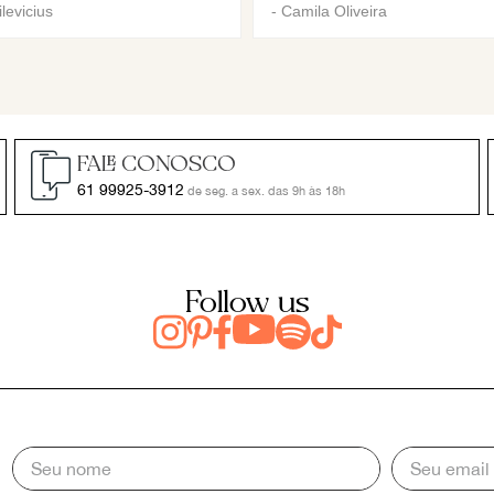
levicius
-
Camila Oliveira
FALE CONOSCO
61 99925-3912
de seg. a sex. das 9h às 18h
Follow us