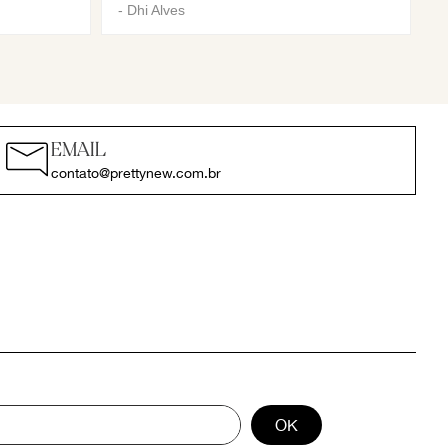
-
Dhi Alves
EMAIL
contato@prettynew.com.br
OK