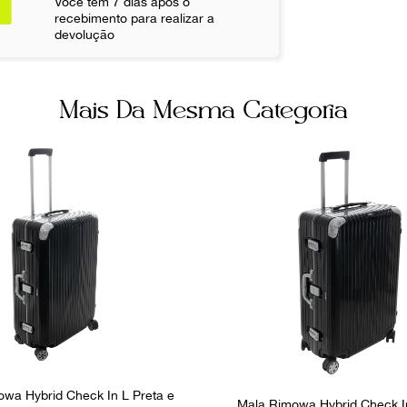
Você tem 7 dias após o
Fecho
recebimento para realizar a
Zíper
devolução
Não sei meu CE
Bolsos inter
2
Mais Da Mesma Categoria
Ocasião
Dia a Dia
wa Hybrid Check In L Preta e
Mala Rimowa Hybrid Check I