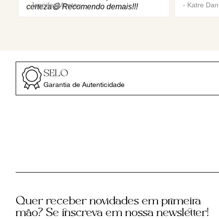
-
Jennifer Mantau
-
Katre Dani
certeza😄 Recomendo demais!!!
SELO
Garantia de Autenticidade
Quer receber novidades em primeira
mão? Se inscreva em nossa newsletter!