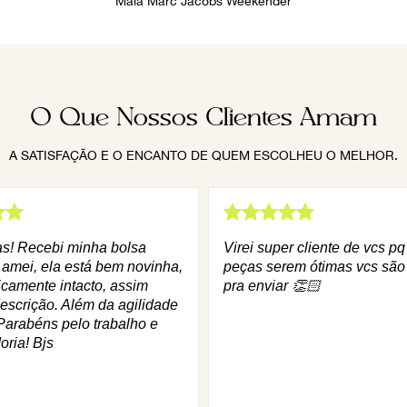
Mala Marc Jacobs Weekender
O Que Nossos Clientes Amam
A SATISFAÇÃO E O ENCANTO DE QUEM ESCOLHEU O MELHOR.
as! Recebi minha bolsa
Virei super cliente de vcs p
 amei, ela está bem novinha,
peças serem ótimas vcs são
icamente intacto, assim
pra enviar 👏🏻
escrição. Além da agilidade
Parabéns pelo trabalho e
oria! Bjs