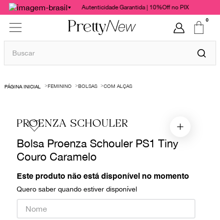
Autenticidade Garantida | 10%Off no PIX
0
Buscar
TERMOS MAIS BUSCADOS
FEMININO
BOLSAS
COM ALÇAS
1
º
bolsas
2
º
cris barros
PROENZA SCHOULER
3
º
chanel
Bolsa Proenza Schouler PS1 Tiny
4
º
vestido
Couro Caramelo
5
º
gucci
6
º
paula raia
Este produto não está disponível no momento
Quero saber quando estiver disponível
7
º
valentino
8
º
burberry