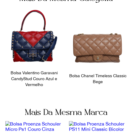
Ainda com dúvidas sobre as medidas? Fale com a nossa
equipe.
Bolsa Valentino Garavani
Bolsa Chanel Timeless Classic
CandyStud Couro Azul e
Bege
Vermelho
Mais Da Mesma Marca