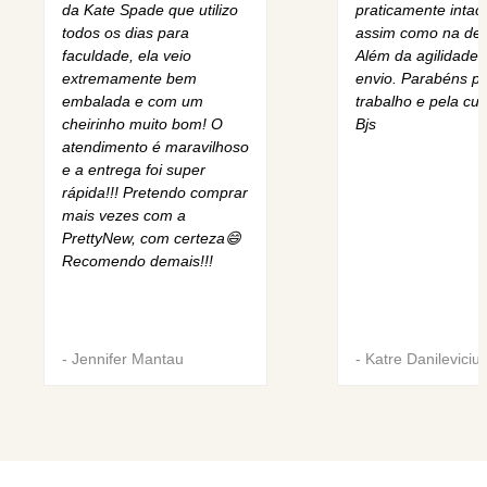
da Kate Spade que utilizo
praticamente intact
todos os dias para
assim como na des
faculdade, ela veio
Além da agilidade 
extremamente bem
envio. Parabéns pe
embalada e com um
trabalho e pela cur
cheirinho muito bom! O
Bjs
atendimento é maravilhoso
e a entrega foi super
rápida!!! Pretendo comprar
mais vezes com a
PrettyNew, com certeza😄
Recomendo demais!!!
-
Jennifer Mantau
-
Katre Danileviciu