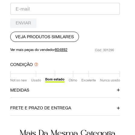
9
º
prada
10
º
louis vuitton
ENVIAR
VEJA PRODUTOS SIMILARES
Ver mais peças do vendedor
804892
:
301296
CONDIÇÃO
Bom estado
Not so new
Usado
Ótimo
Excelente
Nunca usado
MEDIDAS
Tamanho da Alça
Altura
Pequeno
17 cm
FRETE E PRAZO DE ENTREGA
Profundidade
Comprimento
8 cm
25 cm
Mais Da Mesma Categoria