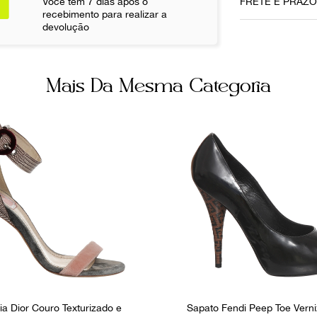
35.5
Você tem 7 dias após o
FRETE E PRAZ
recebimento para realizar a
devolução
Ainda com 
Não sei meu CE
Mais Da Mesma Categoria
ia Dior Couro Texturizado e
Sapato Fendi Peep Toe Verni