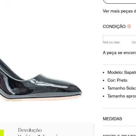
10
º
louis vuitton
Ver mais peças 
CONDIÇÃO
Not so new
Us
A peça se encon
Modelo: Sapat
Cor: Preto
Tamanho Sola:
Tamanho aprox
MEDIDAS
Tamanho da Al
Devolução