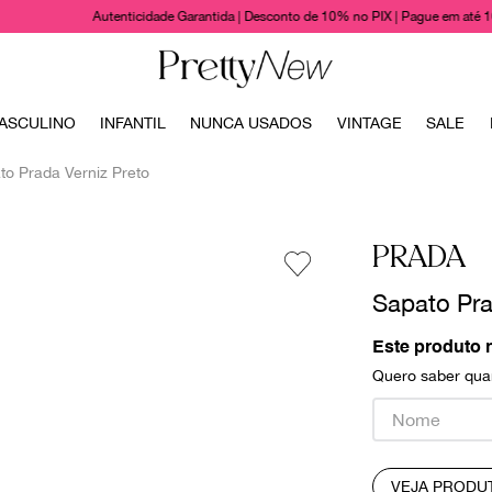
Autenticidade Garantida | Desconto de 10% no PIX | Pague em até 
TERMOS MAIS BUSCADOS
ASCULINO
INFANTIL
NUNCA USADOS
VINTAGE
SALE
1
º
bolsas
to Prada Verniz Preto
2
º
cris barros
3
º
chanel
PRADA
4
º
vestido
Sapato Pra
5
º
gucci
6
º
paula raia
Este produto 
Quero saber quan
7
º
valentino
8
º
burberry
9
º
prada
VEJA PRODU