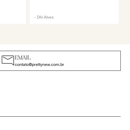
-
Dhi Alves
EMAIL
contato@prettynew.com.br