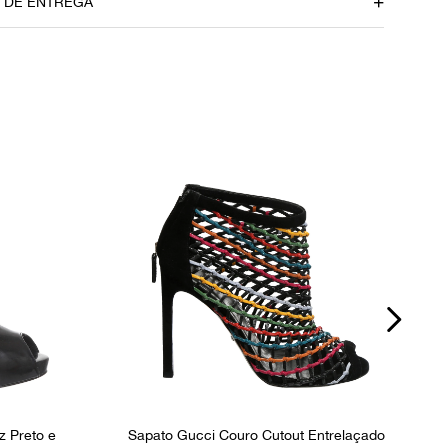
8 cm
O DE ENTREGA
dúvidas sobre as medidas? Fale com a nossa equipe.
P
z Preto e
Sapato Gucci Couro Cutout Entrelaçado