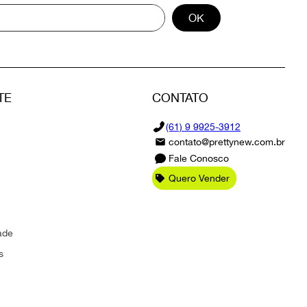
OK
TE
CONTATO
(61) 9 9925-3912
contato@prettynew.com.br
Fale Conosco
Quero Vender
ade
s