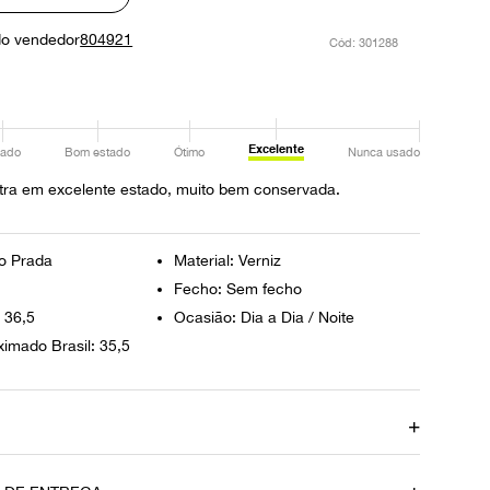
do vendedor
804921
:
301288
Excelente
ado
Bom estado
Ótimo
Nunca usado
tra em excelente estado, muito bem conservada.
o Prada
Material: Verniz
Fecho: Sem fecho
 36,5
Ocasião: Dia a Dia / Noite
imado Brasil: 35,5
ça
Tamanho do Salto