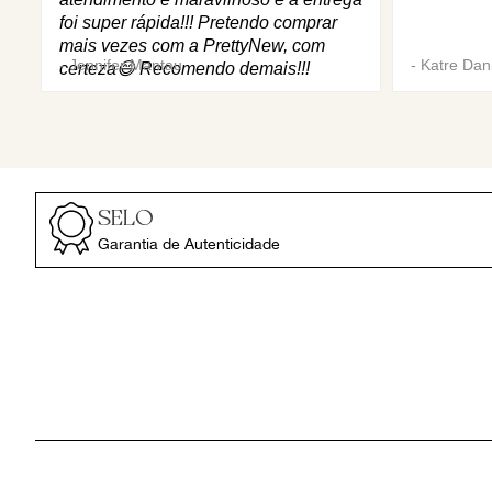
foi super rápida!!! Pretendo comprar
mais vezes com a PrettyNew, com
-
Jennifer Mantau
-
Katre Dani
certeza😄 Recomendo demais!!!
SELO
Garantia de Autenticidade