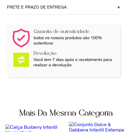
Bebês Menina 0-24
25 cm
FRETE E PRAZO DE ENTREGA
Busto
52 cm
Garantia de autenticidade
Ainda com dúvidas sobre as medidas? Fale com a nossa
todos os nossos produtos são 100%
equipe.
autenticos
Devolução
Você tem 7 dias após o recebimento para
realizar a devolução
Mais Da Mesma Categoria