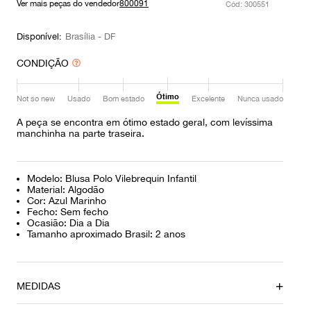
Ver mais peças do vendedor
800091
:
300551
9
º
prada
10
º
louis vuitton
Disponível:
Brasília - DF
CONDIÇÃO
Ótimo
Not so new
Usado
Bom estado
Excelente
Nunca usado
A peça se encontra em ótimo estado geral, com levíssima
manchinha na parte traseira.
Modelo: Blusa Polo Vilebrequin Infantil
Material: Algodão
Cor: Azul Marinho
Fecho: Sem fecho
Ocasião: Dia a Dia
Tamanho aproximado Brasil: 2 anos
MEDIDAS
Tamanho da Alça
Ombro