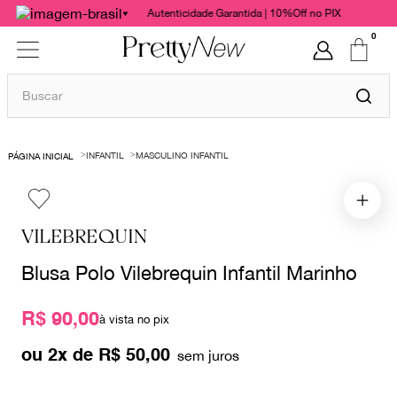
Autenticidade Garantida | 10%Off no PIX
0
Buscar
TERMOS MAIS BUSCADOS
INFANTIL
MASCULINO INFANTIL
1
º
bolsas
2
º
cris barros
3
º
chanel
VILEBREQUIN
4
º
vestido
Blusa Polo Vilebrequin Infantil Marinho
5
º
gucci
R$ 90,00
6
º
paula raia
à vista no pix
7
º
valentino
ou
2
x de
R$
50
,
00
8
º
burberry