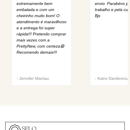
extremamente bem
envio. Parabéns pe
embalada e com um
trabalho e pela cur
cheirinho muito bom! O
Bjs
atendimento é maravilhoso
e a entrega foi super
rápida!!! Pretendo comprar
mais vezes com a
PrettyNew, com certeza😄
Recomendo demais!!!
-
Jennifer Mantau
-
Katre Danileviciu
SELO