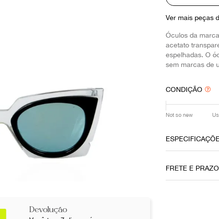
10
º
louis vuitton
Ver mais peças 
Óculos da marca
acetato transpar
espelhadas. O ó
sem marcas de u
CONDIÇÃO
Not so new
Us
ESPECIFICAÇÕ
Data do Pag
FRETE E PRAZ
30062020
Cor
Preto
Devolução
Não sei meu CE