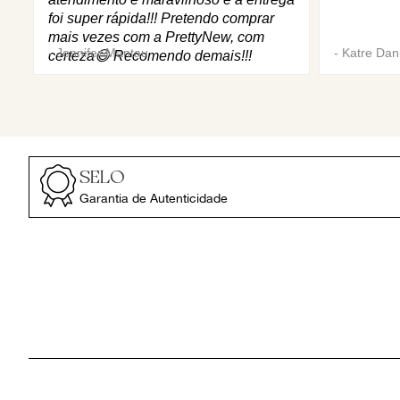
foi super rápida!!! Pretendo comprar
mais vezes com a PrettyNew, com
-
Jennifer Mantau
-
Katre Dani
certeza😄 Recomendo demais!!!
SELO
Garantia de Autenticidade