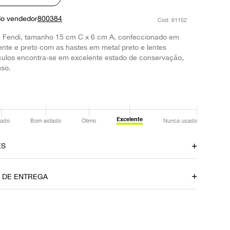
do vendedor
800384
:
61152
 Fendi, tamanho 15 cm C x 6 cm A, confeccionado em
ente e preto com as hastes em metal preto e lentes
culos encontra-se em excelente estado de conservação,
so.
Excelente
ado
Bom estado
Ótimo
Nunca usado
ES
amento
Material
O DE ENTREGA
Acetato
Itens Inclusos
Estojo
P