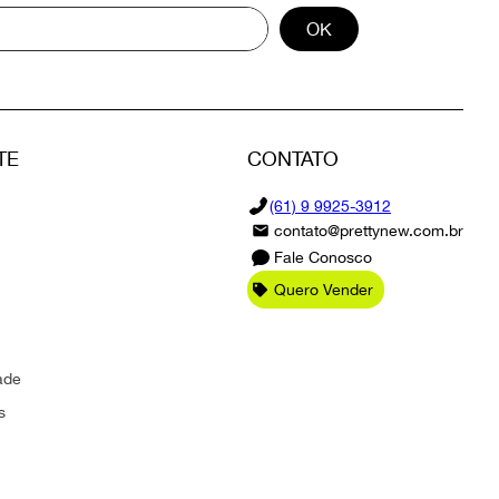
OK
TE
CONTATO
(61) 9 9925-3912
contato@prettynew.com.br
Fale Conosco
Quero Vender
ade
s