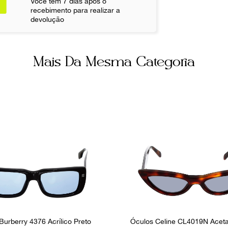
Você tem 7 dias após o
recebimento para realizar a
Ocasião
devolução
Dia a Dia
Mais Da Mesma Categoria
Burberry 4376 Acrílico Preto
Óculos Celine CL4019N Aceta