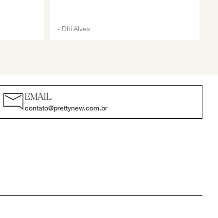
-
Dhi Alves
EMAIL
contato@prettynew.com.br