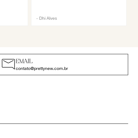
-
Dhi Alves
EMAIL
contato@prettynew.com.br