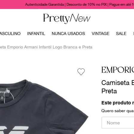
Autenticidade Garantida | Desconto de 10% no PIX | Pague em até 
TERMOS MAIS BUSCADOS
ASCULINO
INFANTIL
NUNCA USADOS
VINTAGE
SALE
1
º
bolsas
eta Emporio Armani Infantil Logo Branca e Preta
2
º
cris barros
3
º
chanel
EMPORI
4
º
vestido
Camiseta E
5
º
gucci
Preta
6
º
paula raia
Este produto 
7
º
valentino
Quero saber quan
8
º
burberry
9
º
prada