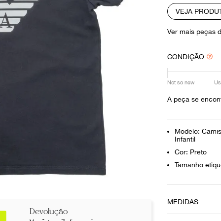
10
º
louis vuitton
VEJA PRODU
Ver mais peças 
CONDIÇÃO
Not so new
Us
A peça se encon
Modelo: Camis
Infantil
Cor: Preto
Tamanho etiqu
MEDIDAS
Devolução
Comprimento