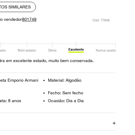
TOS SIMILARES
do vendedor
801749
:
77846
Excelente
ado
Bom estado
Ótimo
Nunca usado
tra em excelente estado, muito bem conservada.
eta Emporio Armani
Material: Algodão
Fecho: Sem fecho
eta: 8 anos
Ocasião: Dia a Dia
Ombro