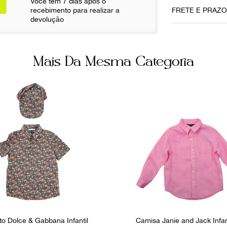
Você tem 7 dias após o
50 cm
recebimento para realizar a
FRETE E PRAZ
devolução
Ainda com 
Não sei meu CE
Mais Da Mesma Categoria
to Dolce & Gabbana Infantil
Camisa Janie and Jack Infan