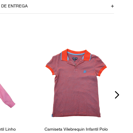
30 cm
O DE ENTREGA
dúvidas sobre as medidas? Fale com a nossa equipe.
P
til Linho
Camiseta Vilebrequin Infantil Polo