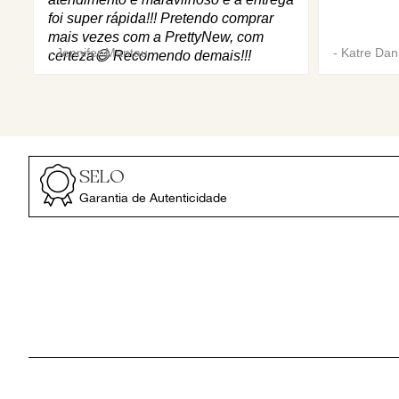
foi super rápida!!! Pretendo comprar
mais vezes com a PrettyNew, com
-
Jennifer Mantau
-
Katre Dani
certeza😄 Recomendo demais!!!
SELO
Garantia de Autenticidade