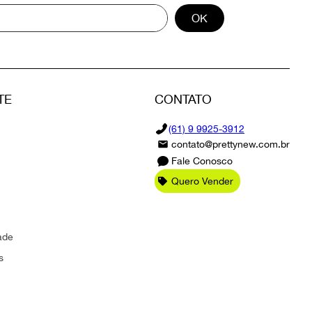
OK
TE
CONTATO
(61) 9 9925-3912
contato@prettynew.com.br
Fale Conosco
Quero Vender
ade
s