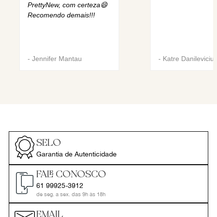
PrettyNew, com certeza😄
Recomendo demais!!!
-
Jennifer Mantau
-
Katre Danileviciu
SELO
Garantia de Autenticidade
FALE CONOSCO
61 99925-3912
de seg. a sex. das 9h às 18h
EMAIL