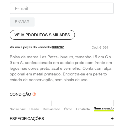
9
º
prada
10
º
louis vuitton
ENVIAR
VEJA PRODUTOS SIMILARES
Ver mais peças do vendedor
800282
:
61034
Bolsa da marca Les Petits Joueurs, tamanho 15 cm C x
9 cm A, confeccionado em acetato preto com frente em
legos nas cores preto, azul e vermelho. Conta com alça
opcional em metal prateado. Encontra-se em perfeito
estado de conservação, sem sinais de uso.
CONDIÇÃO
Nunca usado
Not so new
Usado
Bom estado
Ótimo
Excelente
ESPECIFICAÇÕES