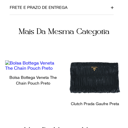
Data do Pagamento
Material
FRETE E PRAZO DE ENTREGA
01062020
Acetato
Cor
Fecho
Mais Da Mesma Categoria
Preto
Encaixe magnético
Ocasião
Noite
Bolsa Bottega Veneta The
Chain Pouch Preto
Clutch Prada Gaufre Preta