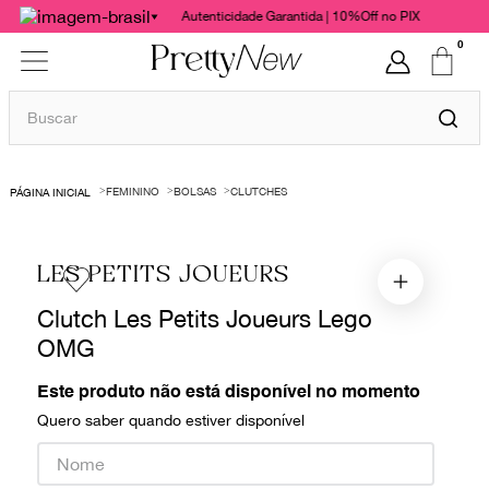
Autenticidade Garantida | 10%Off no PIX
0
Buscar
TERMOS MAIS BUSCADOS
FEMININO
BOLSAS
CLUTCHES
1
º
bolsas
2
º
cris barros
LES PETITS JOUEURS
3
º
chanel
Clutch Les Petits Joueurs Lego
4
º
vestido
OMG
5
º
gucci
6
º
paula raia
Este produto não está disponível no momento
Quero saber quando estiver disponível
7
º
valentino
8
º
burberry