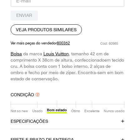
9
º
prada
ENVIAR
10
º
louis vuitton
VEJA PRODUTOS SIMILARES
Ver mais peças do vendedor
800352
:
60985
Bolsa
da marca
Louis Vuitton
, tamanho 42 cm de
comprimento X 38cm de altura, confeccionadoem tecido
cru. A bolsa conta com 1 bolso interno, 2 alças de
ombro e fecho por meio de zíper. Encontra-sem em bom
estado de conservação.
CONDIÇÃO
Bom estado
Not so new
Usado
Ótimo
Excelente
Nunca usado
ESPECIFICAÇÕES
Data do Pagamento
Material
FRETE E PRAZO DE ENTREGA