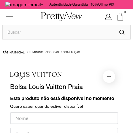
Autenticidade Garantida | 10%Off no PIX
0
Buscar
TERMOS MAIS BUSCADOS
FEMININO
BOLSAS
COM ALÇAS
1
º
bolsas
2
º
cris barros
LOUIS VUITTON
3
º
chanel
Bolsa Louis Vuitton Praia
4
º
vestido
5
º
gucci
Este produto não está disponível no momento
Quero saber quando estiver disponível
6
º
paula raia
7
º
valentino
8
º
burberry