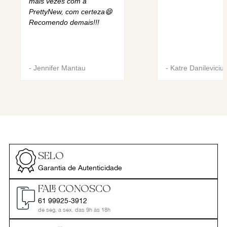
mais vezes com a
PrettyNew, com certeza😄
Recomendo demais!!!
-
Jennifer Mantau
-
Katre Danileviciu
SELO
Garantia de Autenticidade
FALE CONOSCO
61 99925-3912
de seg. a sex. das 9h às 18h