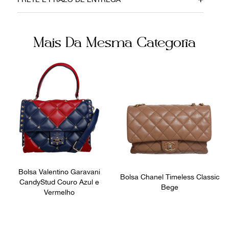
16052020
Tecido
Cor
Fecho
Mais Da Mesma Categoria
Cru
Zíper
Ocasião
Dia a Dia
Bolsa Valentino Garavani
Bolsa Chanel Timeless Classic
CandyStud Couro Azul e
Bege
Vermelho