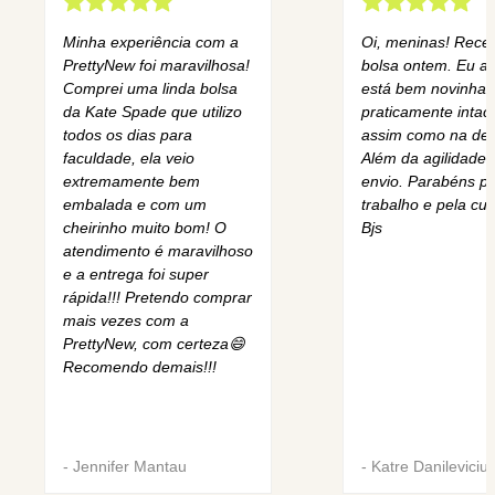
Minha experiência com a
Oi, meninas! Rece
PrettyNew foi maravilhosa!
bolsa ontem. Eu am
Comprei uma linda bolsa
está bem novinha,
da Kate Spade que utilizo
praticamente intact
todos os dias para
assim como na des
faculdade, ela veio
Além da agilidade 
extremamente bem
envio. Parabéns pe
embalada e com um
trabalho e pela cur
cheirinho muito bom! O
Bjs
atendimento é maravilhoso
e a entrega foi super
rápida!!! Pretendo comprar
mais vezes com a
PrettyNew, com certeza😄
Recomendo demais!!!
-
Jennifer Mantau
-
Katre Danileviciu