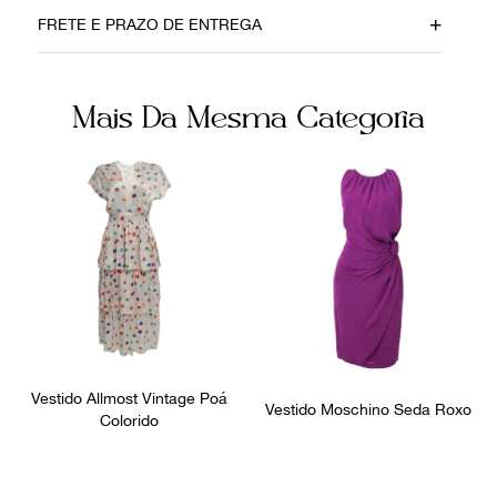
Material
Cor
FRETE E PRAZO DE ENTREGA
Seda
Colorido
Fornecedor
Ocasião
Mais Da Mesma Categoria
FPNYAWI
Dia a Dia
Não sei meu CEP
Vestido Allmost Vintage Poá
Vestido Moschino Seda Roxo
Colorido