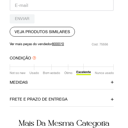
9
º
prada
10
º
louis vuitton
ENVIAR
VEJA PRODUTOS SIMILARES
Ver mais peças do vendedor
800070
:
75556
CONDIÇÃO
Excelente
Not so new
Usado
Bom estado
Ótimo
Nunca usado
MEDIDAS
Comprimento
Ombro
64 cm
45 cm
FRETE E PRAZO DE ENTREGA
Ainda com dúvidas sobre as medidas? Fale com a nossa
equipe.
Mais Da Mesma Categoria