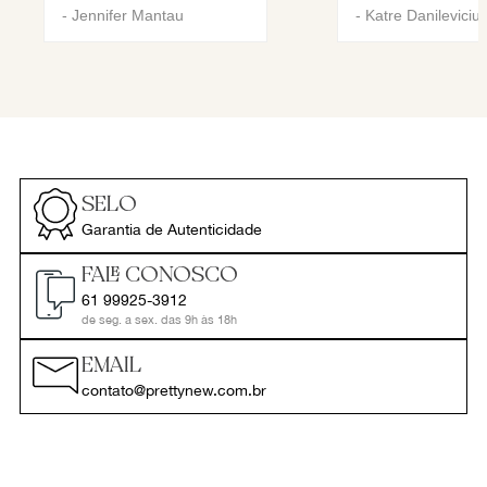
-
Jennifer Mantau
-
Katre Danileviciu
SELO
Garantia de Autenticidade
FALE CONOSCO
61 99925-3912
de seg. a sex. das 9h às 18h
EMAIL
contato@prettynew.com.br