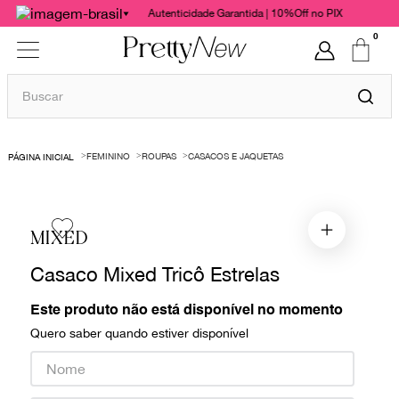
Autenticidade Garantida | 10%Off no PIX
0
Buscar
TERMOS MAIS BUSCADOS
FEMININO
ROUPAS
CASACOS E JAQUETAS
1
º
bolsas
2
º
cris barros
3
º
chanel
MIXED
4
º
vestido
Casaco Mixed Tricô Estrelas
5
º
gucci
Este produto não está disponível no momento
6
º
paula raia
Quero saber quando estiver disponível
7
º
valentino
8
º
burberry