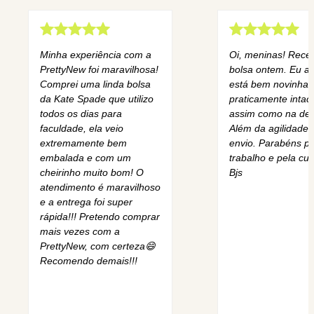
Minha experiência com a
Oi, meninas! Rece
PrettyNew foi maravilhosa!
bolsa ontem. Eu am
Comprei uma linda bolsa
está bem novinha,
da Kate Spade que utilizo
praticamente intact
todos os dias para
assim como na des
faculdade, ela veio
Além da agilidade 
extremamente bem
envio. Parabéns pe
embalada e com um
trabalho e pela cur
cheirinho muito bom! O
Bjs
atendimento é maravilhoso
e a entrega foi super
rápida!!! Pretendo comprar
mais vezes com a
PrettyNew, com certeza😄
Recomendo demais!!!