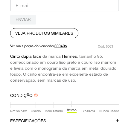
9
º
prada
10
º
louis vuitton
ENVIAR
VEJA PRODUTOS SIMILARES
Ver mais peças do vendedor
800405
:
5063
Cinto dupla face
da marca
Hermes
, tamanho 95,
confeccionado em couro liso preto e couro liso marrom
e fivela com o monograma da marca em metal dourado
fosco. O cinto encontra-se em excelente estado de
conservação, sem marcas de uso.
CONDIÇÃO
Ótimo
Not so new
Usado
Bom estado
Excelente
Nunca usado
ESPECIFICAÇÕES
Data do Pagamento
Material