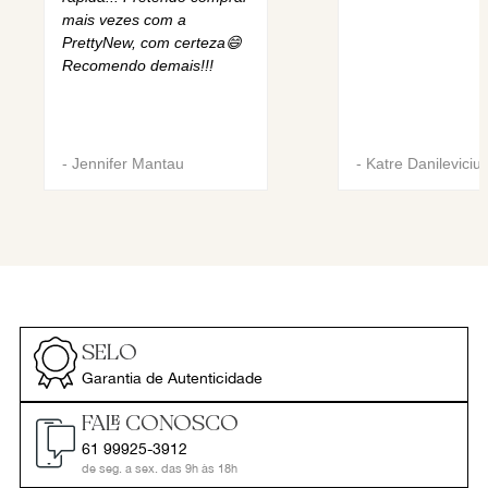
mais vezes com a
PrettyNew, com certeza😄
Recomendo demais!!!
-
Jennifer Mantau
-
Katre Danileviciu
SELO
Garantia de Autenticidade
FALE CONOSCO
61 99925-3912
de seg. a sex. das 9h às 18h