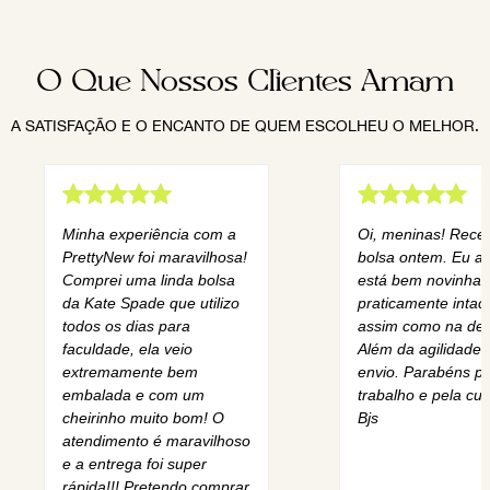
O Que Nossos Clientes Amam
A SATISFAÇÃO E O ENCANTO DE QUEM ESCOLHEU O MELHOR.
Minha experiência com a
Oi, meninas! Rece
PrettyNew foi maravilhosa!
bolsa ontem. Eu am
Comprei uma linda bolsa
está bem novinha,
da Kate Spade que utilizo
praticamente intact
todos os dias para
assim como na des
faculdade, ela veio
Além da agilidade 
extremamente bem
envio. Parabéns pe
embalada e com um
trabalho e pela cur
cheirinho muito bom! O
Bjs
atendimento é maravilhoso
e a entrega foi super
rápida!!! Pretendo comprar