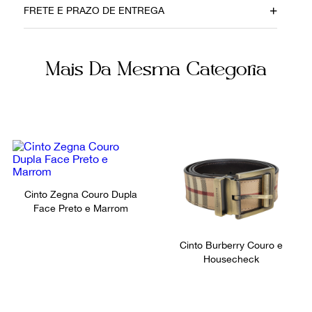
FRETE E PRAZO DE ENTREGA
25052019
Couro
Cor
Fecho
Mais Da Mesma Categoria
Preto
Fivela
Itens Inclusos
Fornecedor
Dustbag da Fivela
800405
Ocasião
Festa
Cinto Zegna Couro Dupla
Face Preto e Marrom
Cinto Burberry Couro e
Housecheck