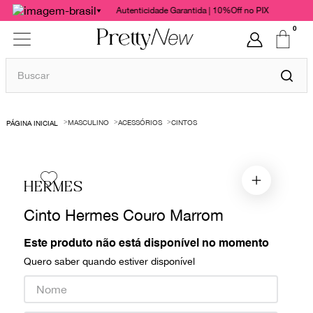
Autenticidade Garantida | 10%Off no PIX
0
Buscar
TERMOS MAIS BUSCADOS
MASCULINO
ACESSÓRIOS
CINTOS
1
º
bolsas
2
º
cris barros
3
º
chanel
HERMES
4
º
gucci
Cinto Hermes Couro Marrom
5
º
vestido
Este produto não está disponível no momento
6
º
valentino
Quero saber quando estiver disponível
7
º
paula raia
8
º
burberry