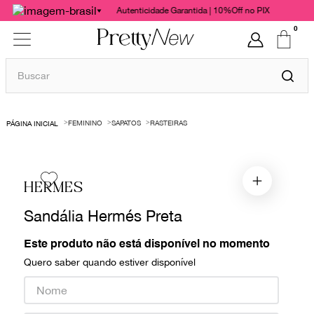
Autenticidade Garantida | 10%Off no PIX
0
Buscar
TERMOS MAIS BUSCADOS
FEMININO
SAPATOS
RASTEIRAS
1
º
bolsas
2
º
cris barros
3
º
chanel
HERMES
4
º
gucci
Sandália Hermés Preta
5
º
valentino
Este produto não está disponível no momento
6
º
vestido
Quero saber quando estiver disponível
7
º
paula raia
8
º
burberry