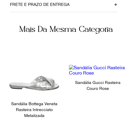
FRETE E PRAZO DE ENTREGA
18022019
Borracha
Cor
Fornecedor
Mais Da Mesma Categoria
Preto
FPNYAGQ
Ocasião
Dia a Dia
Sandália Gucci Rasteira
Couro Rose
Sandália Bottega Veneta
Rasteira Intrecciato
Metalizada