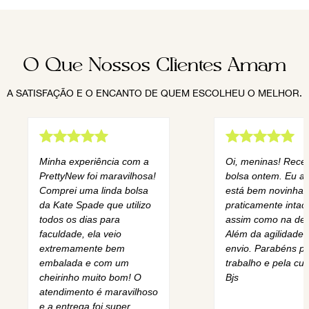
O Que Nossos Clientes Amam
A SATISFAÇÃO E O ENCANTO DE QUEM ESCOLHEU O MELHOR.
Minha experiência com a
Oi, meninas! Rece
PrettyNew foi maravilhosa!
bolsa ontem. Eu am
Comprei uma linda bolsa
está bem novinha,
da Kate Spade que utilizo
praticamente intact
todos os dias para
assim como na des
faculdade, ela veio
Além da agilidade 
extremamente bem
envio. Parabéns pe
embalada e com um
trabalho e pela cur
cheirinho muito bom! O
Bjs
atendimento é maravilhoso
e a entrega foi super