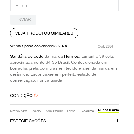
9
º
prada
10
º
louis vuitton
ENVIAR
VEJA PRODUTOS SIMILARES
Ver mais peças do vendedor
802078
:
2686
Sandália de dedo
da marca
Hermes
, tamanho 36 sola,
aproximadamente 34-35 Brasil. Confeccionada em
borracha preta com tiras em tecido e anel da marca em
cerâmica. Escontra-se em perfeito estado de
conservação, nunca usada.
CONDIÇÃO
Nunca usado
Not so new
Usado
Bom estado
Ótimo
Excelente
ESPECIFICAÇÕES
Data do Pagamento
Material