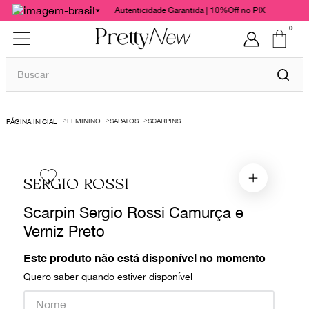
Autenticidade Garantida | 10%Off no PIX
0
Buscar
TERMOS MAIS BUSCADOS
FEMININO
SAPATOS
SCARPINS
1
º
bolsas
2
º
cris barros
3
º
chanel
SERGIO ROSSI
4
º
gucci
Scarpin Sergio Rossi Camurça e
5
º
vestido
Verniz Preto
6
º
valentino
Este produto não está disponível no momento
7
º
paula raia
Quero saber quando estiver disponível
8
º
burberry