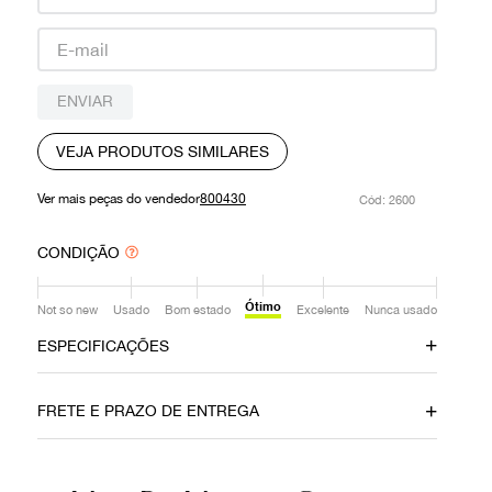
9
º
prada
10
º
louis vuitton
ENVIAR
VEJA PRODUTOS SIMILARES
Ver mais peças do vendedor
800430
:
2600
CONDIÇÃO
Ótimo
Not so new
Usado
Bom estado
Excelente
Nunca usado
ESPECIFICAÇÕES
Material
Cor
FRETE E PRAZO DE ENTREGA
Couro
Preto
Número de Série
Fornecedor