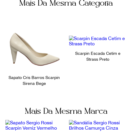
Mais Da Mesma Categoria
6330
800430
Não sei meu CEP
Ocasião
Noite
Scarpin Escada Cetim e
Strass Preto
Sapato Cris Barros Scarpin
Sirena Bege
Mais Da Mesma Marca