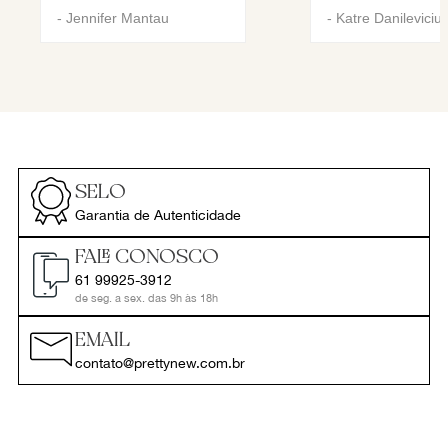
-
Jennifer Mantau
-
Katre Danileviciu
SELO
Garantia de Autenticidade
FALE CONOSCO
61 99925-3912
de seg. a sex. das 9h às 18h
EMAIL
contato@prettynew.com.br