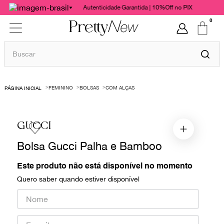
Autenticidade Garantida | 10%Off no PIX
0
Buscar
TERMOS MAIS BUSCADOS
FEMININO
BOLSAS
COM ALÇAS
1
º
bolsas
2
º
cris barros
GUCCI
3
º
chanel
Bolsa Gucci Palha e Bamboo
4
º
gucci
5
º
vestido
Este produto não está disponível no momento
Quero saber quando estiver disponível
6
º
valentino
7
º
paula raia
8
º
burberry