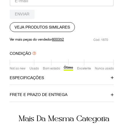
9
º
prada
ENVIAR
10
º
louis vuitton
VEJA PRODUTOS SIMILARES
Ver mais peças do vendedor
800352
:
1870
CONDIÇÃO
Ótimo
Not so new
Usado
Bom estado
Excelente
Nunca usado
ESPECIFICAÇÕES
Material
Cor
FRETE E PRAZO DE ENTREGA
Couro
Preto
Fecho
Número de Série
Mais Da Mesma Categoria
Encaixe Giratório
254884 213317