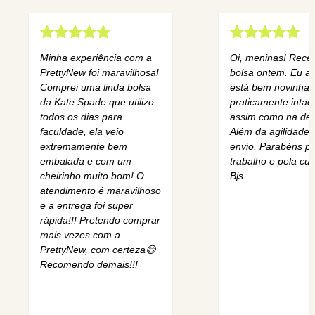
Minha experiência com a
Oi, meninas! Rece
PrettyNew foi maravilhosa!
bolsa ontem. Eu am
Comprei uma linda bolsa
está bem novinha,
da Kate Spade que utilizo
praticamente intact
todos os dias para
assim como na des
faculdade, ela veio
Além da agilidade 
extremamente bem
envio. Parabéns pe
embalada e com um
trabalho e pela cur
cheirinho muito bom! O
Bjs
atendimento é maravilhoso
e a entrega foi super
rápida!!! Pretendo comprar
mais vezes com a
PrettyNew, com certeza😄
Recomendo demais!!!