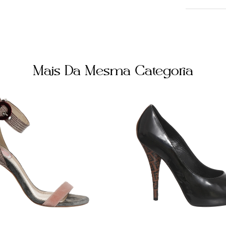
Cor
Dourado
Não sei me
Forneced
Mais Da Mesma Categoria
800076
Tamanho
34