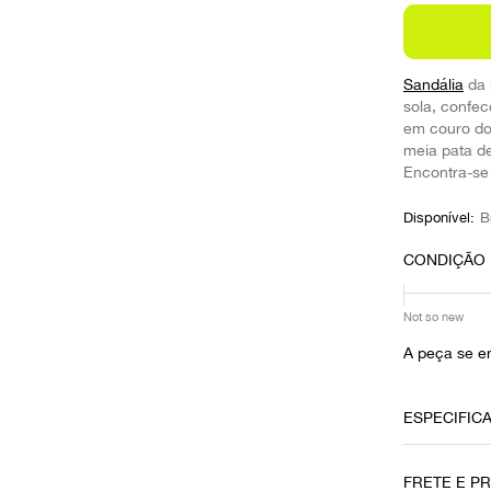
10
º
prada
Sandália
da
sola, confe
em couro do
meia pata de
Encontra-se
Disponível:
B
CONDIÇÃO
Not so new
A peça se e
ESPECIFIC
Local
FRETE E P
Brasília