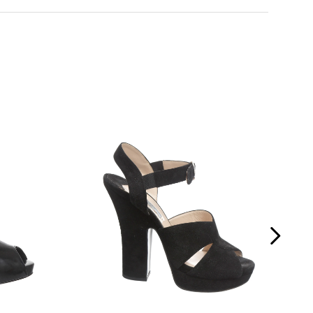
Fecho
Zíper
u CEP
or
Ocasião
Festa