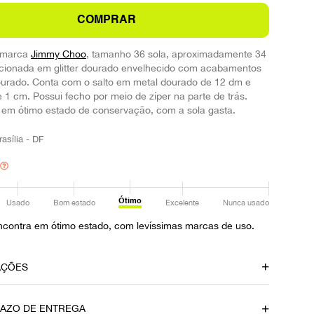
COMPRAR
 marca
Jimmy Choo
, tamanho 36 sola, aproximadamente 34
ccionada em glitter dourado envelhecido com acabamentos
urado. Conta com o salto em metal dourado de 12 dm e
 1 cm. Possui fecho por meio de zíper na parte de trás.
 em ótimo estado de conservação, com a sola gasta.
rasília - DF
Ótimo
Usado
Bom estado
Excelente
Nunca usado
ncontra em ótimo estado, com levíssimas marcas de uso.
AÇÕES
Material
RAZO DE ENTREGA
Glitter