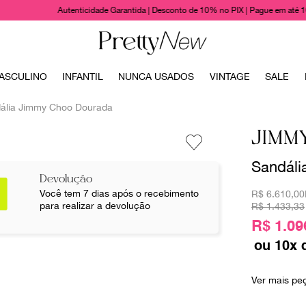
Autenticidade Garantida | Desconto de 10% no PIX | Pague em até 
TERMOS MAIS BUSCADOS
ASCULINO
INFANTIL
NUNCA USADOS
VINTAGE
SALE
1
º
bolsas
ália Jimmy Choo Dourada
2
º
cris barros
JIMM
3
º
chanel
Sandáli
4
º
vestido
Devolução
5
º
gucci
Você tem 7 dias após o recebimento
R$
6.610,00
para realizar a devolução
R$
1
.
433
,
33
6
º
valentino
R$ 1.09
7
º
paula raia
ou
10
x 
8
º
burberry
Ver mais pe
9
º
louis vuitton