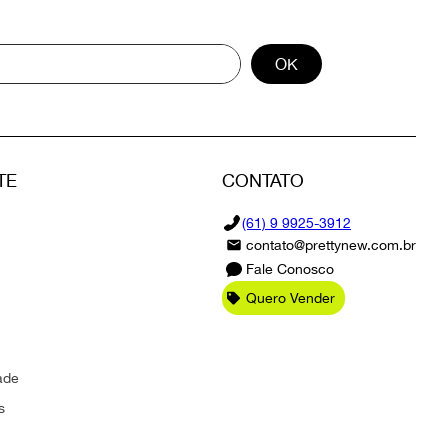
OK
TE
CONTATO
(61) 9 9925-3912
contato@prettynew.com.br
Fale Conosco
Quero Vender
ade
s