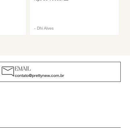
-
Dhi Alves
EMAIL
contato@prettynew.com.br