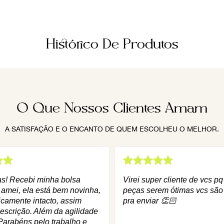
Histórico De Produtos
O Que Nossos Clientes Amam
A SATISFAÇÃO E O ENCANTO DE QUEM ESCOLHEU O MELHOR.
as! Recebi minha bolsa
Virei super cliente de vcs p
 amei, ela está bem novinha,
peças serem ótimas vcs são
icamente intacto, assim
pra enviar 👏🏻
escrição. Além da agilidade
Parabéns pelo trabalho e