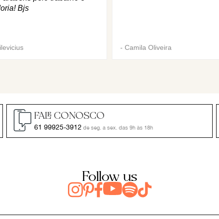
oria! Bjs
levicius
-
Camila Oliveira
FALE CONOSCO
61 99925-3912
de seg. a sex. das 9h às 18h
Follow us