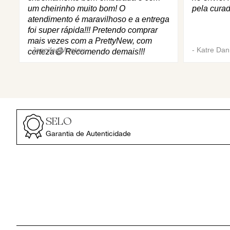
um cheirinho muito bom! O
pela curad
atendimento é maravilhoso e a entrega
foi super rápida!!! Pretendo comprar
mais vezes com a PrettyNew, com
-
Jennifer Mantau
-
Katre Dani
certeza😄 Recomendo demais!!!
SELO
Garantia de Autenticidade