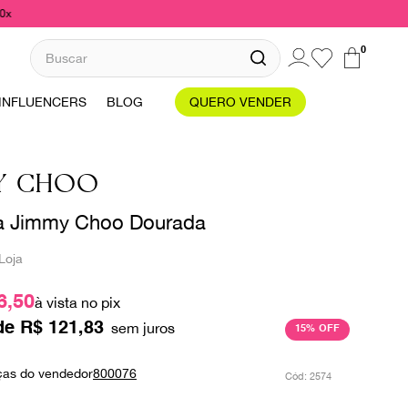
10x
Buscar
0
INFLUENCERS
BLOG
QUERO VENDER
Y CHOO
a Jimmy Choo Dourada
Loja
6,50
à vista no pix
de
R$
121
,
83
15%
OFF
ças do vendedor
800076
:
2574