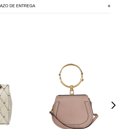
Material
RAZO DE ENTREGA
Couro
Fecho
Botão de Magnético
u CEP
lusos
Bolsos internos
bag
4
or
Ocasião
Dia a Dia