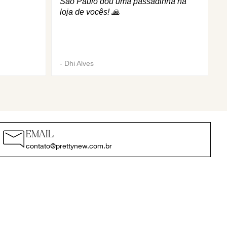
São Paulo dou uma passadinha na
loja de vocês! 🙏
-
Dhi Alves
EMAIL
contato@prettynew.com.br