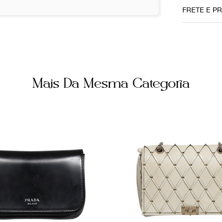
Local
FRETE E P
Brasília
Cor
Caramelo
Não sei me
Itens Inc
Mais Da Mesma Categoria
Sem Dust
Forneced
800484
Tamanho
Médio