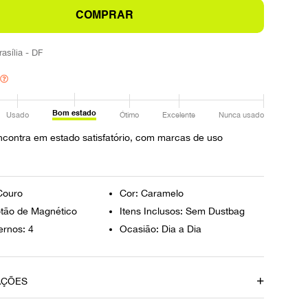
COMPRAR
rasília - DF
Bom estado
Usado
Ótimo
Excelente
Nunca usado
ncontra em estado satisfatório, com marcas de uso
 Couro
Cor: Caramelo
tão de Magnético
Itens Inclusos: Sem Dustbag
ernos: 4
Ocasião: Dia a Dia
AÇÕES