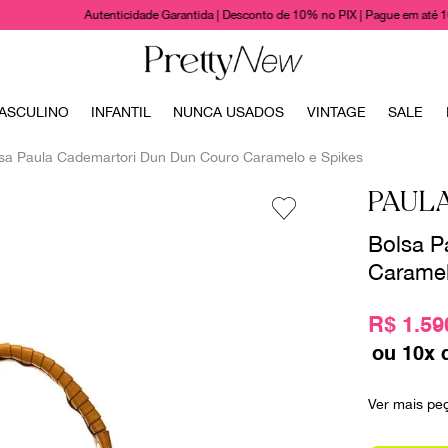
Autenticidade Garantida | Desconto de 10% no PIX | Pague em até 
TERMOS MAIS BUSCADOS
ASCULINO
INFANTIL
NUNCA USADOS
VINTAGE
SALE
1
º
bolsas
sa Paula Cademartori Dun Dun Couro Caramelo e Spikes
2
º
cris barros
PAUL
3
º
chanel
Bolsa P
4
º
vestido
Caramel
5
º
gucci
6
º
valentino
R$ 1.59
7
º
paula raia
ou
10
x 
8
º
burberry
Ver mais pe
9
º
louis vuitton