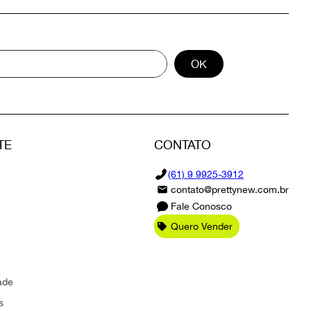
OK
TE
CONTATO
(61) 9 9925-3912
contato@prettynew.com.br
Fale Conosco
Quero Vender
ade
s