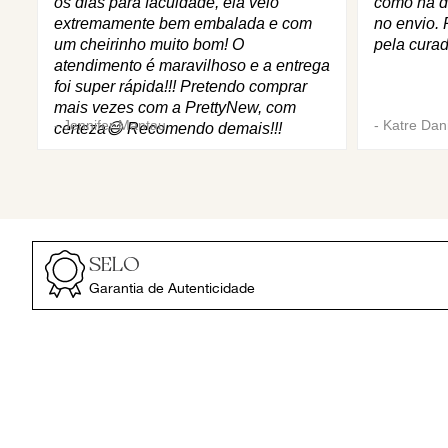
os dias para faculdade, ela veio
como na d
extremamente bem embalada e com
no envio. 
um cheirinho muito bom! O
pela curad
atendimento é maravilhoso e a entrega
foi super rápida!!! Pretendo comprar
mais vezes com a PrettyNew, com
-
Jennifer Mantau
-
Katre Dani
certeza😄 Recomendo demais!!!
SELO
Garantia de Autenticidade