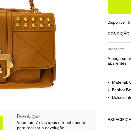
10
º
prada
Disponível:
B
CONDIÇÃO
Not so new
A peça se e
aparentes.
Material:
Fecho: Bo
Bolsos int
Devolução
ESPECIFIC
Você tem 7 dias após o recebimento
para realizar a devolução