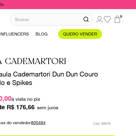
10x
Buscar
0
INFLUENCERS
BLOG
QUERO VENDER
A CADEMARTORI
aula Cademartori Dun Dun Couro
o e Spikes
0,00
à vista no pix
de
R$
176
,
66
ças do vendedor
800484
:
68976