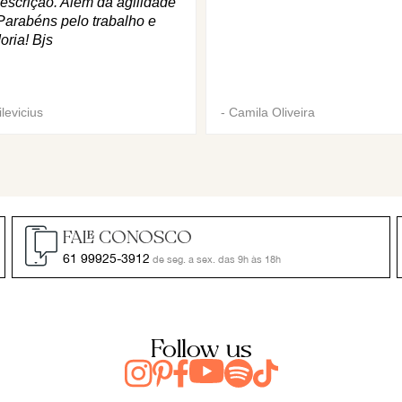
escrição. Além da agilidade
Parabéns pelo trabalho e
oria! Bjs
levicius
-
Camila Oliveira
FALE CONOSCO
61 99925-3912
de seg. a sex. das 9h às 18h
Follow us