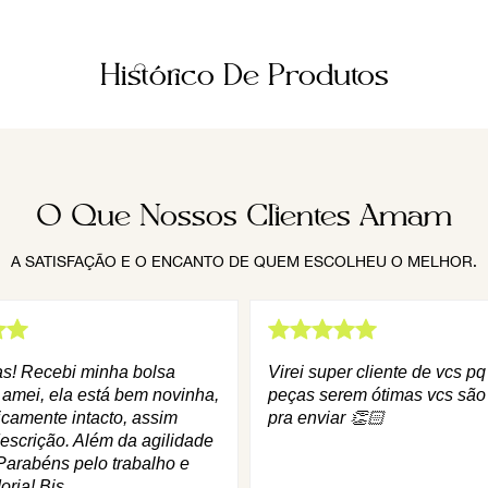
Histórico De Produtos
O Que Nossos Clientes Amam
A SATISFAÇÃO E O ENCANTO DE QUEM ESCOLHEU O MELHOR.
as! Recebi minha bolsa
Virei super cliente de vcs p
 amei, ela está bem novinha,
peças serem ótimas vcs são
icamente intacto, assim
pra enviar 👏🏻
escrição. Além da agilidade
Parabéns pelo trabalho e
oria! Bjs