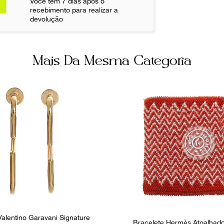
Você tem 7 dias após o
Fornecedor
recebimento para realizar a
FPNYCIB
devolução
Mais Da Mesma Categoria
Valentino Garavani Signature
Bracelete Hermès Atoalhado