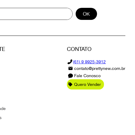
OK
TE
CONTATO
(61) 9 9925-3912
contato@prettynew.com.br
Fale Conosco
Quero Vender
ade
s