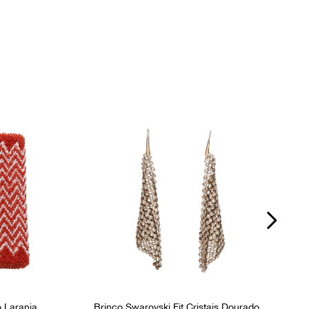
Ocasião
Dia a Dia / Noite
 Laranja
Brinco Swarovski Fit Cristais Dourado