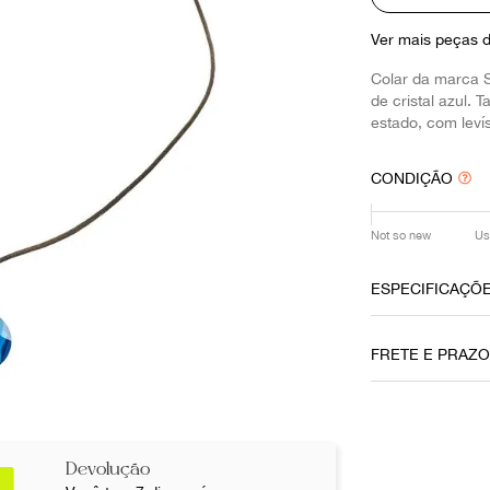
10
º
louis vuitton
Ver mais peças 
Colar da marca 
de cristal azul.
estado, com leví
CONDIÇÃO
Not so new
Us
ESPECIFICAÇÕ
Data do Pag
FRETE E PRAZ
04072022
Cor
Azul
Não sei meu CE
Devolução