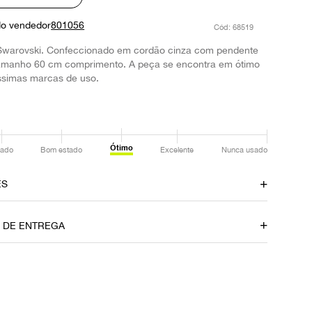
do vendedor
801056
:
68519
Swarovski. Confeccionado em cordão cinza com pendente
 Tamanho 60 cm comprimento. A peça se encontra em ótimo
ssimas marcas de uso.
Ótimo
ado
Bom estado
Excelente
Nunca usado
ES
amento
Material
O DE ENTREGA
Cordão
Fecho
Amarração
P