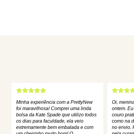
Minha experiência com a PrettyNew
Oi, menin
foi maravilhosa! Comprei uma linda
ontem. Eu
bolsa da Kate Spade que utilizo todos
couro prat
os dias para faculdade, ela veio
como na d
extremamente bem embalada e com
no envio. 
um cheirinho muito bom! O
pela curad