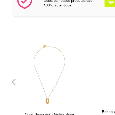
todos os nossos produtos são
100% autenticos
Brinco 
Colar Swarovski Cristais Rose