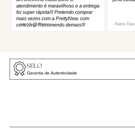
atendimento é maravilhoso e a entrega
foi super rápida!!! Pretendo comprar
mais vezes com a PrettyNew, com
-
Jennifer Mantau
-
Katre Dani
certeza😄 Recomendo demais!!!
SELO
Garantia de Autenticidade