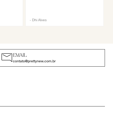
-
Dhi Alves
EMAIL
contato@prettynew.com.br