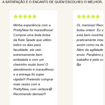
A SATISFAÇÃO E O ENCANTO DE QUEM ESCOLHEU O MELHOR.
Minha experiência com a
Oi, meninas! Rece
PrettyNew foi maravilhosa!
bolsa ontem. Eu am
Comprei uma linda bolsa
está bem novinha,
da Kate Spade que utilizo
praticamente intact
todos os dias para
assim como na des
faculdade, ela veio
Além da agilidade 
extremamente bem
envio. Parabéns pe
embalada e com um
trabalho e pela cur
cheirinho muito bom! O
Bjs
atendimento é maravilhoso
e a entrega foi super
rápida!!! Pretendo comprar
mais vezes com a
PrettyNew, com certeza😄
Recomendo demais!!!