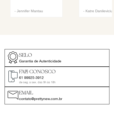
-
Jennifer Mantau
-
Katre Danileviciu
SELO
Garantia de Autenticidade
FALE CONOSCO
61 99925-3912
de seg. a sex. das 9h às 18h
EMAIL
contato@prettynew.com.br