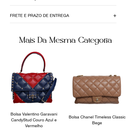
Material
Cor
FRETE E PRAZO DE ENTREGA
Couro Vegano
Cinza
Fecho
Fornecedor
Mais Da Mesma Categoria
Botão Magnético
800397
Ocasião
Dia a Dia
Bolsa Valentino Garavani
Bolsa Chanel Timeless Classic
CandyStud Couro Azul e
Bege
Vermelho