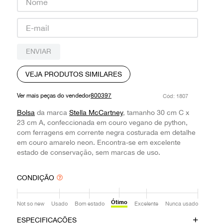
9
º
prada
10
º
louis vuitton
ENVIAR
VEJA PRODUTOS SIMILARES
Ver mais peças do vendedor
800397
:
1807
Bolsa
da marca
Stella McCartney
, tamanho 30 cm C x
23 cm A, confeccionada em couro vegano de python,
com ferragens em corrente negra costurada em detalhe
em couro amarelo neon. Encontra-se em excelente
estado de conservação, sem marcas de uso.
CONDIÇÃO
Ótimo
Not so new
Usado
Bom estado
Excelente
Nunca usado
ESPECIFICAÇÕES