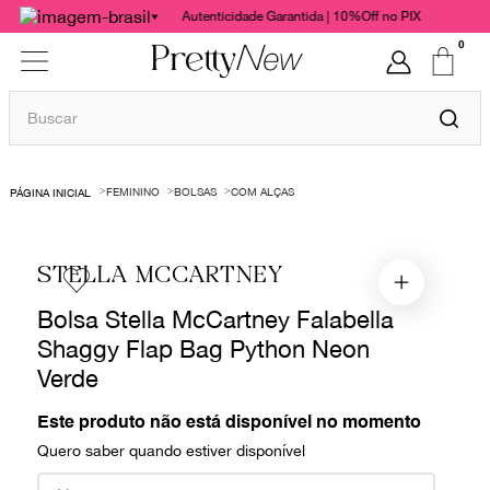
Autenticidade Garantida | 10%Off no PIX
0
Buscar
TERMOS MAIS BUSCADOS
FEMININO
BOLSAS
COM ALÇAS
1
º
bolsas
2
º
cris barros
STELLA MCCARTNEY
3
º
chanel
Bolsa Stella McCartney Falabella
4
º
vestido
Shaggy Flap Bag Python Neon
5
º
gucci
Verde
6
º
paula raia
Este produto não está disponível no momento
7
º
valentino
Quero saber quando estiver disponível
8
º
burberry