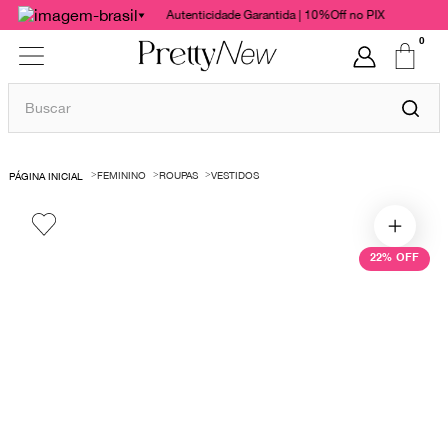
Autenticidade Garantida | 10%Off no PIX
0
Buscar
TERMOS MAIS BUSCADOS
FEMININO
ROUPAS
VESTIDOS
1
º
bolsas
2
º
cris barros
3
º
chanel
22%
OFF
4
º
vestido
5
º
gucci
6
º
valentino
7
º
paula raia
8
º
burberry