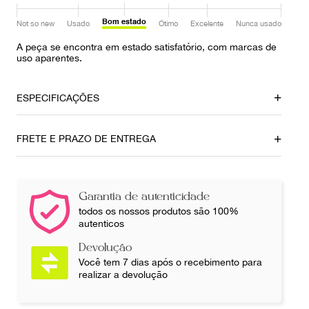
Bom estado
Not so new
Usado
Ótimo
Excelente
Nunca usado
A peça se encontra em estado satisfatório, com marcas de
uso aparentes.
ESPECIFICAÇÕES
Local
Material
FRETE E PRAZO DE ENTREGA
Brasília
Tricot
Cor
Fornecedor
Verde
800573
Garantia de autenticidade
todos os nossos produtos são 100%
autenticos
Ocasião
Tamanho
Dia a Dia / Noite
42
Devolução
Você tem 7 dias após o recebimento para
realizar a devolução