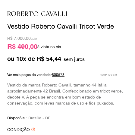
9
º
prada
ROBERTO CAVALLI
10
º
louis vuitton
Vestido Roberto Cavalli Tricot Verde
R$
7.000,00
Loja
R$ 490,00
à vista no pix
ou
10
x de
R$
54
,
44
Ver mais peças do vendedor
800573
:
68063
Vestido da marca Roberto Cavalli, tamanho 44 Itália
aproximadamente 42 Brasil. Confeccionado em tricot verde,
decote V. A peça se encontra em bom estado de
conservação, com leves marcas de uso e fios puxados.
Disponível:
Brasília - DF
CONDIÇÃO