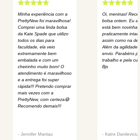
Minha experiência com a
Oi, meninas! Rece
PrettyNew foi maravilhosa!
bolsa ontem. Eu am
Comprei uma linda bolsa
está bem novinha,
da Kate Spade que utilizo
praticamente intact
todos os dias para
assim como na des
faculdade, ela veio
Além da agilidade 
extremamente bem
envio. Parabéns pe
embalada e com um
trabalho e pela cur
cheirinho muito bom! O
Bjs
atendimento é maravilhoso
e a entrega foi super
rápida!!! Pretendo comprar
mais vezes com a
PrettyNew, com certeza😄
Recomendo demais!!!
-
Jennifer Mantau
-
Katre Danileviciu