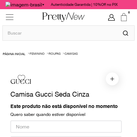
Autenticidade Garantida | 10%Off no PIX
0
Buscar
TERMOS MAIS BUSCADOS
FEMININO
ROUPAS
CAMISAS
1
º
bolsas
2
º
cris barros
3
º
chanel
GUCCI
4
º
vestido
Camisa Gucci Seda Cinza
5
º
gucci
Este produto não está disponível no momento
6
º
valentino
Quero saber quando estiver disponível
7
º
paula raia
8
º
burberry