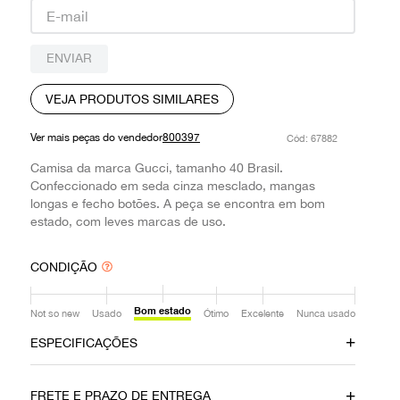
9
º
prada
10
º
louis vuitton
ENVIAR
VEJA PRODUTOS SIMILARES
Ver mais peças do vendedor
800397
:
67882
Camisa da marca Gucci, tamanho 40 Brasil.
Confeccionado em seda cinza mesclado, mangas
longas e fecho botões. A peça se encontra em bom
estado, com leves marcas de uso.
CONDIÇÃO
Bom estado
Not so new
Usado
Ótimo
Excelente
Nunca usado
ESPECIFICAÇÕES
Data do Pagamento
Material
FRETE E PRAZO DE ENTREGA