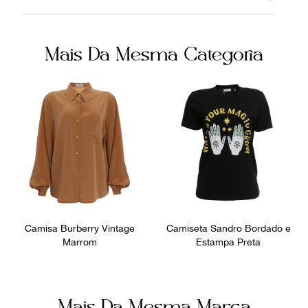
20062023
Seda
Cor
Fecho
Mais Da Mesma Categoria
Cinza
Botão
Fornecedor
Ocasião
800397
Dia a Dia
Tamanho
M
Camisa Burberry Vintage
Camiseta Sandro Bordado e
Marrom
Estampa Preta
Mais Da Mesma Marca