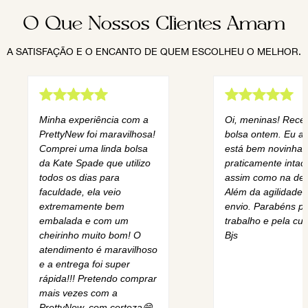
O Que Nossos Clientes Amam
A SATISFAÇÃO E O ENCANTO DE QUEM ESCOLHEU O MELHOR.
Minha experiência com a
Oi, meninas! Rece
PrettyNew foi maravilhosa!
bolsa ontem. Eu am
Comprei uma linda bolsa
está bem novinha,
da Kate Spade que utilizo
praticamente intact
todos os dias para
assim como na des
faculdade, ela veio
Além da agilidade 
extremamente bem
envio. Parabéns pe
embalada e com um
trabalho e pela cur
cheirinho muito bom! O
Bjs
atendimento é maravilhoso
e a entrega foi super
rápida!!! Pretendo comprar
mais vezes com a
PrettyNew, com certeza😄