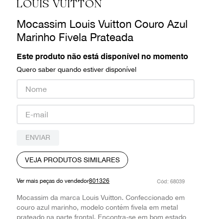
LOUIS VUITTON
9
º
prada
Mocassim Louis Vuitton Couro Azul
10
º
louis vuitton
Marinho Fivela Prateada
Este produto não está disponível no momento
Quero saber quando estiver disponível
ENVIAR
VEJA PRODUTOS SIMILARES
Ver mais peças do vendedor
801326
:
68039
Mocassim da marca Louis Vuitton. Confeccionado em
couro azul marinho, modelo contém fivela em metal
prateado na parte frontal. Encontra-se em bom estado