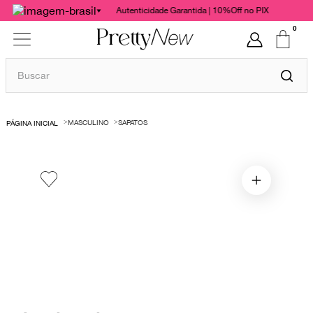
Autenticidade Garantida | 10%Off no PIX
0
Buscar
TERMOS MAIS BUSCADOS
MASCULINO
SAPATOS
1
º
bolsas
2
º
cris barros
3
º
chanel
4
º
vestido
5
º
gucci
6
º
valentino
7
º
paula raia
8
º
burberry