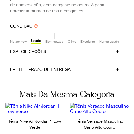
de conservação, com desgaste no couro. A peça
apresenta marcas de uso e desgastes.
CONDIÇÃO
Usado
Not so new
Bom estado
Ótimo
Excelente
Nunca usado
ESPECIFICAÇÕES
Data do Pagamento
Material
FRETE E PRAZO DE ENTREGA
23052022
Couro
Cor
Fecho
Mais Da Mesma Categoria
Azul Marinho
Sem fecho
Não sei meu CEP
Itens Inclusos
Fornecedor
Dustbag
801326
Tênis Nike Air Jordan 1 Low
Tênis Versace Masculino
Verde
Cano Alto Couro
Ocasião
Tamanho