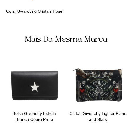
9
º
prada
Colar Swarovski Cristais Rose
10
º
louis vuitton
Mais Da Mesma Marca
Bolsa Givenchy Estrela
Clutch Givenchy Fighter Plane
Branca Couro Preto
and Stars