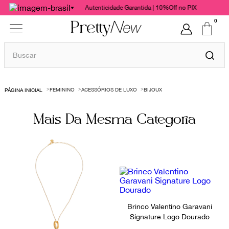
Autenticidade Garantida | 10%Off no PIX
0
Buscar
TERMOS MAIS BUSCADOS
FEMININO
ACESSÓRIOS DE LUXO
BIJOUX
1
º
bolsas
2
º
cris barros
Mais Da Mesma Categoria
3
º
chanel
4
º
gucci
5
º
valentino
6
º
vestido
7
º
paula raia
Brinco Valentino Garavani
Signature Logo Dourado
8
º
burberry