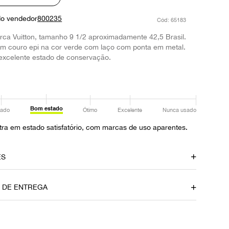
do vendedor
800235
:
65183
ca Vuitton, tamanho 9 1/2 aproximadamente 42,5 Brasil.
m couro epi na cor verde com laço com ponta em metal.
excelente estado de conservação.
Bom estado
ado
Ótimo
Excelente
Nunca usado
ra em estado satisfatório, com marcas de uso aparentes.
ES
amento
Material
O DE ENTREGA
Couro
Fecho
Flap