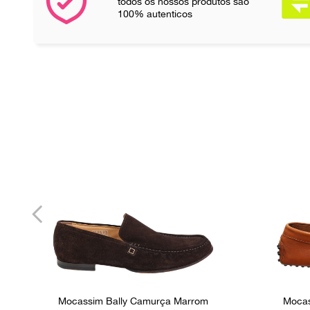
todos os nossos produtos são
100% autenticos
Mocassim Bally Camurça Marrom
Mocas