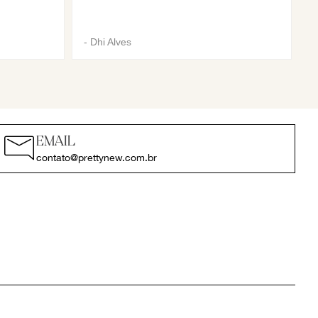
-
Dhi Alves
EMAIL
contato@prettynew.com.br