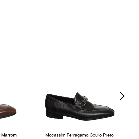
P
s
Fornecedor
800235
o Marrom
Mocassim Ferragamo Couro Preto