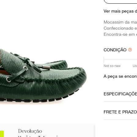
10
º
louis vuitton
Ver mais peças 
Mocassim da mar
Confeccionado e
Encontra-se em 
CONDIÇÃO
Not so new
Us
A peça se encont
ESPECIFICAÇÕ
Data do Pag
FRETE E PRAZ
08112021
Cor
Devolução
Verde