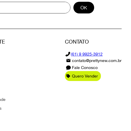
OK
TE
CONTATO
(61) 9 9925-3912
contato@prettynew.com.br
Fale Conosco
Quero Vender
ade
s