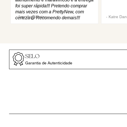
foi super rápida!!! Pretendo comprar
mais vezes com a PrettyNew, com
-
Jennifer Mantau
-
Katre Dani
certeza😄 Recomendo demais!!!
SELO
Garantia de Autenticidade