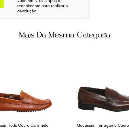
Você tem 7 dias após o
Não sei meu CE
recebimento para realizar a
devolução
Itens Incluso
Dustbag
Mais Da Mesma Categoria
Ocasião
Dia a Dia
sim Tods Couro Caramelo
Mocassim Ferragamo Cour