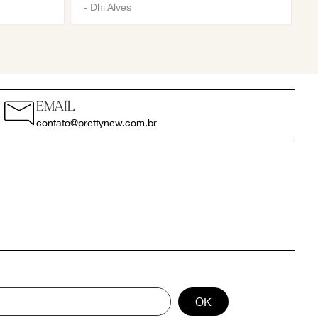
-
Dhi Alves
EMAIL
contato@prettynew.com.br
OK