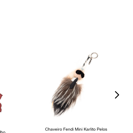
P
Ocasião
Dia a Dia
Chaveiro Fendi Mini Karlito Pelos
lho