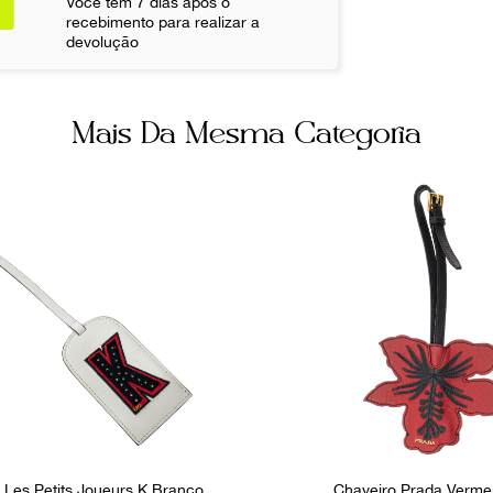
Você tem 7 dias após o
Não sei meu CE
recebimento para realizar a
devolução
Fornecedor
FPNYARW
Mais Da Mesma Categoria
 Les Petits Joueurs K Branco
Chaveiro Prada Verme