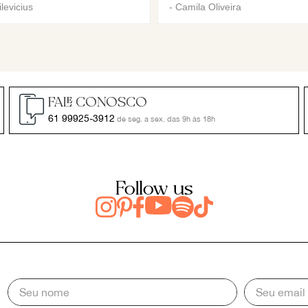
levicius
-
Camila Oliveira
FALE CONOSCO
61 99925-3912
de seg. a sex. das 9h às 18h
Follow us