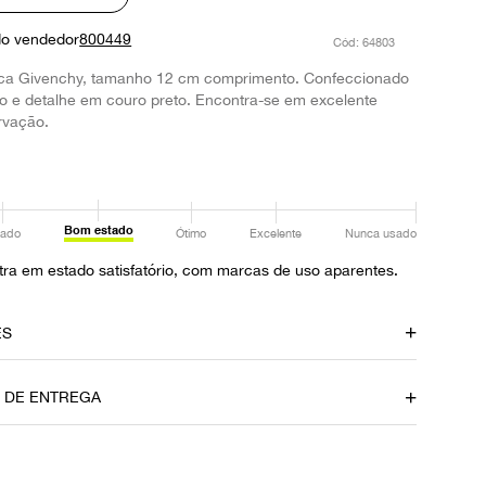
do vendedor
800449
:
64803
ca Givenchy, tamanho 12 cm comprimento. Confeccionado
o e detalhe em couro preto. Encontra-se em excelente
rvação.
Bom estado
ado
Ótimo
Excelente
Nunca usado
ra em estado satisfatório, com marcas de uso aparentes.
ES
amento
Material
O DE ENTREGA
Metal
Fecho
Mosquetão