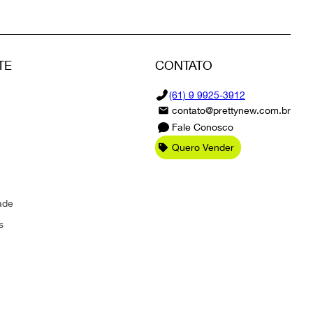
TE
CONTATO
(61) 9 9925-3912
contato@prettynew.com.br
Fale Conosco
Quero Vender
ade
s