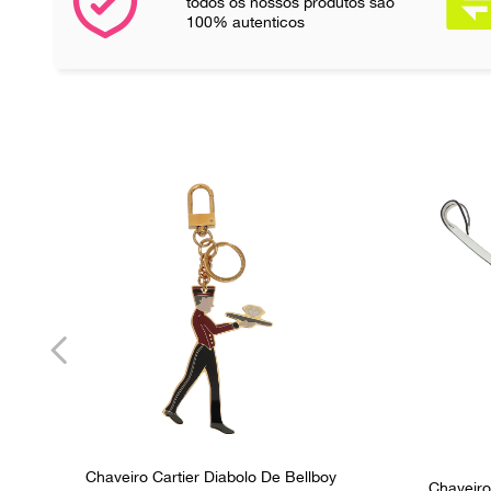
todos os nossos produtos são
100% autenticos
Chaveiro Cartier Diabolo De Bellboy
Chaveiro