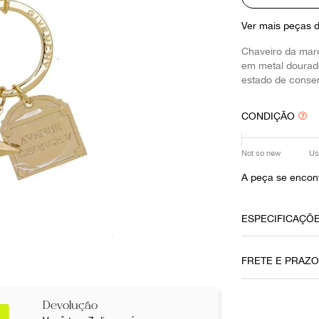
10
º
louis vuitton
Ver mais peças 
Chaveiro da mar
em metal dourad
estado de conse
CONDIÇÃO
Not so new
Us
A peça se encont
ESPECIFICAÇÕ
Data do Pag
FRETE E PRAZ
04102021
Cor
Devolução
Dourado