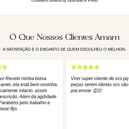
Chaveiro Givenchy Dourado e Preto
O Que Nossos Clientes Amam
A SATISFAÇÃO E O ENCANTO DE QUEM ESCOLHEU O MELHOR.
as! Recebi minha bolsa
Virei super cliente de vcs p
 amei, ela está bem novinha,
peças serem ótimas vcs são
icamente intacto, assim
pra enviar 👏🏻
escrição. Além da agilidade
Parabéns pelo trabalho e
oria! Bjs