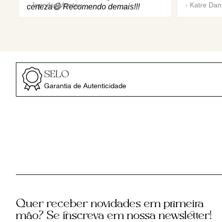
-
Jennifer Mantau
-
Katre Dani
certeza😄 Recomendo demais!!!
SELO
Garantia de Autenticidade
Quer receber novidades em primeira
mão? Se inscreva em nossa newsletter!