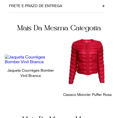
Data do Pagamento
Material
FRETE E PRAZO DE ENTREGA
11092023
Algodão
Cor
Fornecedor
Mais Da Mesma Categoria
Azul
800785
Não sei meu CEP
Ocasião
Tamanho
Dia a Dia
36
Jaqueta Courrèges Bomber
Vinil Branca
Casaco Moncler Puffer Rosa