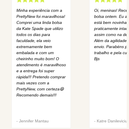
Minha experiência com a
Oi, meninas! Rece
PrettyNew foi maravilhosa!
bolsa ontem. Eu am
Comprei uma linda bolsa
está bem novinha,
da Kate Spade que utilizo
praticamente intact
todos os dias para
assim como na des
faculdade, ela veio
Além da agilidade 
extremamente bem
envio. Parabéns pe
embalada e com um
trabalho e pela cur
cheirinho muito bom! O
Bjs
atendimento é maravilhoso
e a entrega foi super
rápida!!! Pretendo comprar
mais vezes com a
PrettyNew, com certeza😄
Recomendo demais!!!
-
Jennifer Mantau
-
Katre Danileviciu