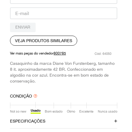
9
º
louis vuitton
10
º
prada
ENVIAR
VEJA PRODUTOS SIMILARES
Ver mais peças do vendedor
800785
:
64050
Casaquinho da marca Diane Von Furstenberg, tamanho
8 it. aproximadamente 42 BR. Confeccionado em
algodão na cor azul. Encontra-se em bom estado de
conservação.
CONDIÇÃO
Usado
Not so new
Bom estado
Ótimo
Excelente
Nunca usado
ESPECIFICAÇÕES