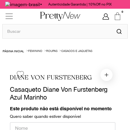
Autenticidade Garantida | 10%Off no PIX
0
Buscar
TERMOS MAIS BUSCADOS
FEMININO
ROUPAS
CASACOS E JAQUETAS
1
º
bolsas
2
º
cris barros
3
º
chanel
DIANE VON FURSTENBERG
4
º
vestido
Casaqueto Diane Von Furstenberg
5
º
gucci
Azul Marinho
6
º
valentino
Este produto não está disponível no momento
7
º
paula raia
Quero saber quando estiver disponível
8
º
burberry