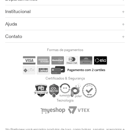
Institucional
+
Ajuda
+
Contato
+
Formas de pagamentos
Certificados & Segurança
Tecnologia
No Prettynew você encontra produtos de luxo, como bolsas, sapatos, acessórios e