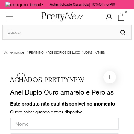
Autenticidade Garantida | 10%Off no PIX
0
Buscar
TERMOS MAIS BUSCADOS
FEMININO
ACESSÓRIOS DE LUXO
JÓIAS
ANÉIS
1
º
bolsas
2
º
cris barros
3
º
chanel
ACHADOS PRETTYNEW
4
º
vestido
Anel Duplo Ouro amarelo e Perolas
5
º
gucci
Este produto não está disponível no momento
6
º
paula raia
Quero saber quando estiver disponível
7
º
valentino
8
º
burberry