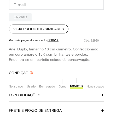
9
º
prada
10
º
louis vuitton
ENVIAR
VEJA PRODUTOS SIMILARES
Ver mais peças do vendedor
800614
:
62960
Anel Duplo, tamanho 18 cm diâmetro. Confeccionado
em ouro amarelo 18K com brilhantes e pérolas.
Encontra-se em perfeito estado de conservação.
CONDIÇÃO
Excelente
Not so new
Usado
Bom estado
Ótimo
Nunca usado
ESPECIFICAÇÕES
Data do Pagamento
Material
FRETE E PRAZO DE ENTREGA
05102020
Ouro