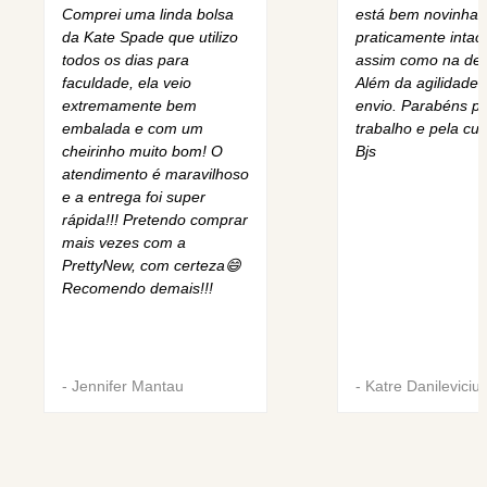
Comprei uma linda bolsa
está bem novinha,
da Kate Spade que utilizo
praticamente intact
todos os dias para
assim como na des
faculdade, ela veio
Além da agilidade 
extremamente bem
envio. Parabéns pe
embalada e com um
trabalho e pela cur
cheirinho muito bom! O
Bjs
atendimento é maravilhoso
e a entrega foi super
rápida!!! Pretendo comprar
mais vezes com a
PrettyNew, com certeza😄
Recomendo demais!!!
-
Jennifer Mantau
-
Katre Danileviciu