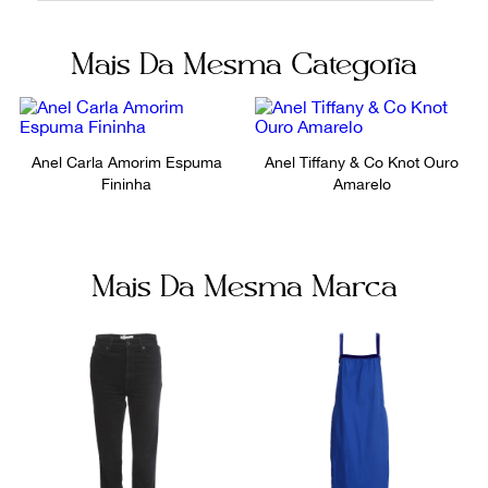
Cor
Fornecedor
Mais Da Mesma Categoria
Dourado
FPNYAYK
Ocasião
Dia a Dia
Anel Carla Amorim Espuma
Anel Tiffany & Co Knot Ouro
Fininha
Amarelo
Mais Da Mesma Marca