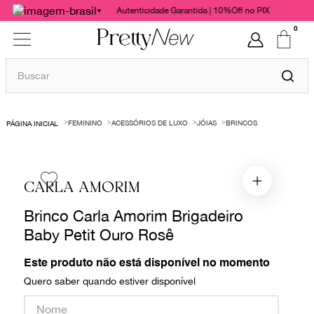
Autenticidade Garantida | 10%Off no PIX
0
Buscar
TERMOS MAIS BUSCADOS
FEMININO
ACESSÓRIOS DE LUXO
JÓIAS
BRINCOS
1
º
bolsas
2
º
cris barros
3
º
chanel
CARLA AMORIM
4
º
gucci
Brinco Carla Amorim Brigadeiro
5
º
vestido
Baby Petit Ouro Rosê
6
º
valentino
Este produto não está disponível no momento
7
º
paula raia
Quero saber quando estiver disponível
8
º
burberry