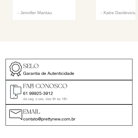
-
Jennifer Mantau
-
Katre Danileviciu
SELO
Garantia de Autenticidade
FALE CONOSCO
61 99925-3912
de seg. a sex. das 9h às 18h
EMAIL
contato@prettynew.com.br