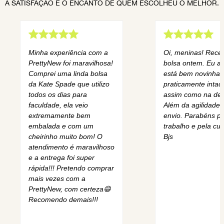
A SATISFAÇÃO E O ENCANTO DE QUEM ESCOLHEU O MELHOR.
Minha experiência com a
Oi, meninas! Rece
PrettyNew foi maravilhosa!
bolsa ontem. Eu am
Comprei uma linda bolsa
está bem novinha,
da Kate Spade que utilizo
praticamente intact
todos os dias para
assim como na des
faculdade, ela veio
Além da agilidade 
extremamente bem
envio. Parabéns pe
embalada e com um
trabalho e pela cur
cheirinho muito bom! O
Bjs
atendimento é maravilhoso
e a entrega foi super
rápida!!! Pretendo comprar
mais vezes com a
PrettyNew, com certeza😄
Recomendo demais!!!