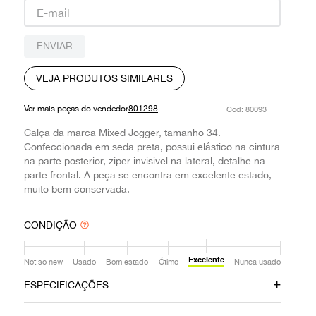
9
º
prada
10
º
louis vuitton
ENVIAR
VEJA PRODUTOS SIMILARES
Ver mais peças do vendedor
801298
:
80093
Calça da marca Mixed Jogger, tamanho 34.
Confeccionada em seda preta, possui elástico na cintura
na parte posterior, zíper invisível na lateral, detalhe na
parte frontal. A peça se encontra em excelente estado,
muito bem conservada.
CONDIÇÃO
Excelente
Not so new
Usado
Bom estado
Ótimo
Nunca usado
ESPECIFICAÇÕES
Data do Pagamento
Material