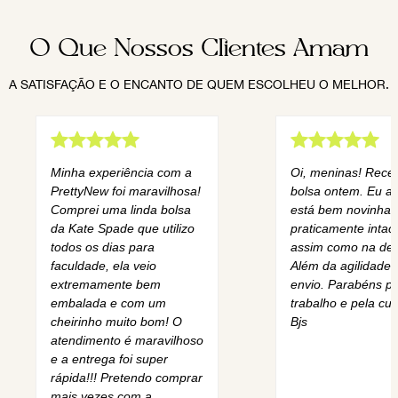
O Que Nossos Clientes Amam
A SATISFAÇÃO E O ENCANTO DE QUEM ESCOLHEU O MELHOR.
Minha experiência com a
Oi, meninas! Rece
PrettyNew foi maravilhosa!
bolsa ontem. Eu am
Comprei uma linda bolsa
está bem novinha,
da Kate Spade que utilizo
praticamente intact
todos os dias para
assim como na des
faculdade, ela veio
Além da agilidade 
extremamente bem
envio. Parabéns pe
embalada e com um
trabalho e pela cur
cheirinho muito bom! O
Bjs
atendimento é maravilhoso
e a entrega foi super
rápida!!! Pretendo comprar
mais vezes com a