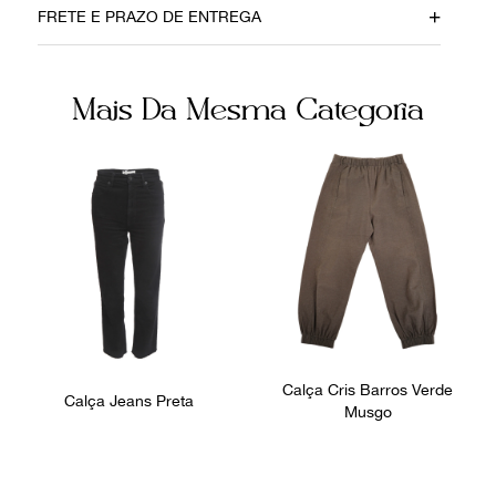
FRETE E PRAZO DE ENTREGA
10072023
Seda
Cor
Fecho
Mais Da Mesma Categoria
Preta
Zíper
Fornecedor
Ocasião
FPNYCRO
Dia a Dia / Noite
Tamanho
34
Calça Cris Barros Verde
Calça Jeans Preta
Musgo