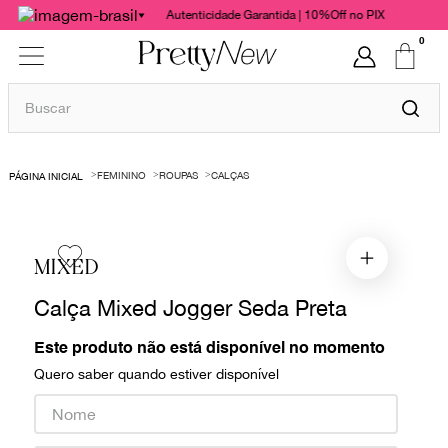
Autenticidade Garantida | 10%Off no PIX
0
Buscar
TERMOS MAIS BUSCADOS
FEMININO
ROUPAS
CALÇAS
1
º
bolsas
2
º
cris barros
3
º
chanel
MIXED
4
º
vestido
Calça Mixed Jogger Seda Preta
5
º
gucci
Este produto não está disponível no momento
6
º
paula raia
Quero saber quando estiver disponível
7
º
valentino
8
º
burberry