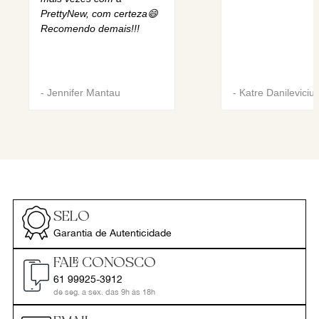
PrettyNew, com certeza😄
Recomendo demais!!!
-
Jennifer Mantau
-
Katre Danileviciu
SELO
Garantia de Autenticidade
FALE CONOSCO
61 99925-3912
de seg. a sex. das 9h às 18h