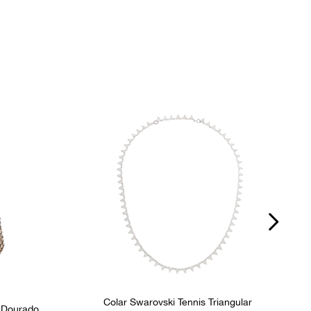
P
Ocasião
Dia a Dia
Colar Swarovski Tennis Triangular
s Dourado