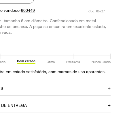
do vendedor
800449
:
65727
ge, tamanho 6 cm diâmetro. Confeccionado em metal
cho de encaixe. A peça se encontra em excelente estado,
rvada.
Bom estado
ado
Ótimo
Excelente
Nunca usado
ra em estado satisfatório, com marcas de uso aparentes.
ES
amento
Material
O DE ENTREGA
Metal
Fecho
Encaixe