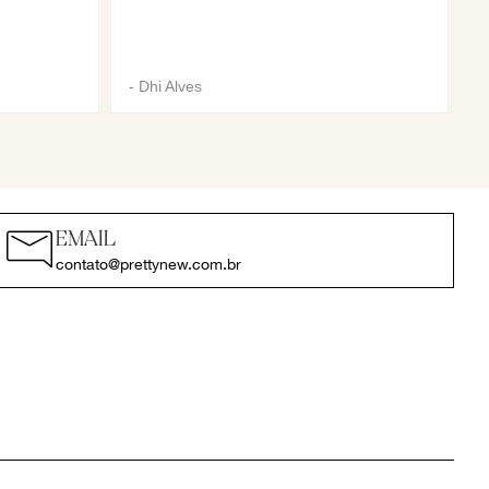
-
Dhi Alves
EMAIL
contato@prettynew.com.br