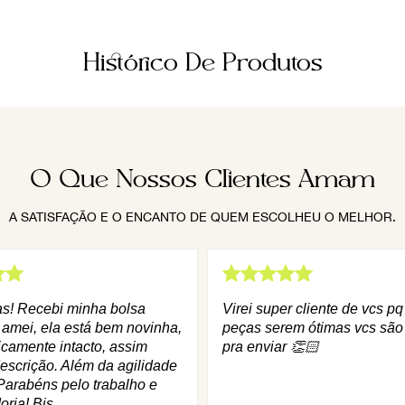
Histórico De Produtos
O Que Nossos Clientes Amam
A SATISFAÇÃO E O ENCANTO DE QUEM ESCOLHEU O MELHOR.
as! Recebi minha bolsa
Virei super cliente de vcs p
 amei, ela está bem novinha,
peças serem ótimas vcs são
icamente intacto, assim
pra enviar 👏🏻
escrição. Além da agilidade
Parabéns pelo trabalho e
oria! Bjs