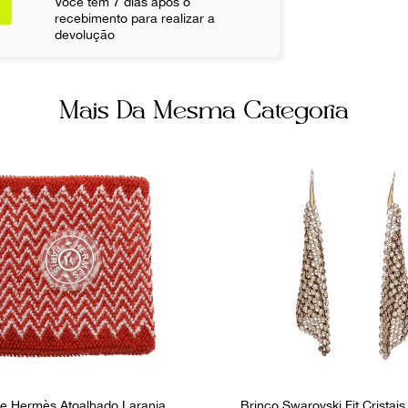
Você tem 7 dias após o
Não sei meu CE
recebimento para realizar a
devolução
Fornecedor
FPNYARW
Mais Da Mesma Categoria
te Hermès Atoalhado Laranja
Brinco Swarovski Fit Cristai