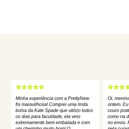
Minha experiência com a PrettyNew
Oi, menin
foi maravilhosa! Comprei uma linda
ontem. Eu
bolsa da Kate Spade que utilizo todos
couro prat
os dias para faculdade, ela veio
como na d
extremamente bem embalada e com
no envio. 
um cheirinho muito bom! O
pela curad