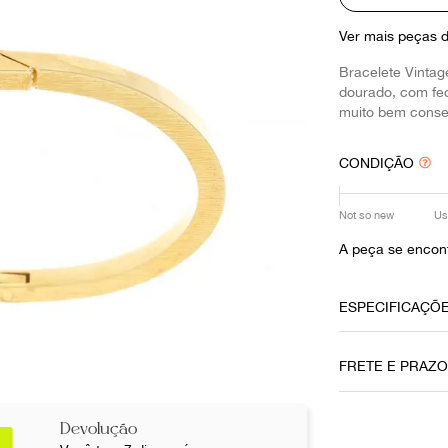
10
º
louis vuitton
Ver mais peças 
Bracelete Vinta
dourado, com fe
muito bem conse
CONDIÇÃO
Not so new
Us
A peça se encont
ESPECIFICAÇÕ
Data do Pag
FRETE E PRAZ
27102021
Cor
Devolução
Dourado