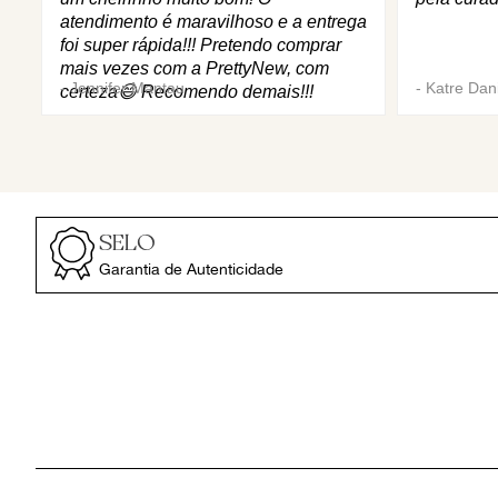
atendimento é maravilhoso e a entrega
foi super rápida!!! Pretendo comprar
mais vezes com a PrettyNew, com
-
Jennifer Mantau
-
Katre Dani
certeza😄 Recomendo demais!!!
SELO
Garantia de Autenticidade