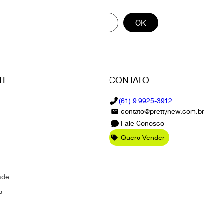
OK
TE
CONTATO
(61) 9 9925-3912
contato@prettynew.com.br
Fale Conosco
Quero Vender
ade
s